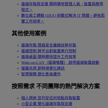
遠端存取與支援
隨時隨地管理人員、裝置與應用
程式。
數位員工體驗 (DEX)
前瞻式解決 IT 問題，避免影
響工作效率。
其他使用案例
遠端存取
透過安全連線改進存取
遠端控制
跨平台對裝置進行控制
遠端桌面
隨時隨地提升工作效率
Wake-on-LAN（遠端喚醒）
啟用遠端裝置啟動
螢幕共用
即時視覺化通訊
智慧服務
簡化售後運作
按照需求
不同團隊的熱門解決方案
個人用途
您可從任何地點存取裝置
小型企業
簡化遠端存取與支援