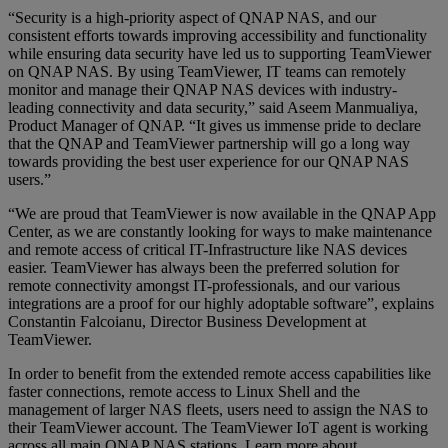
“Security is a high-priority aspect of QNAP NAS, and our
consistent efforts towards improving accessibility and functionality
while ensuring data security have led us to supporting TeamViewer
on QNAP NAS. By using TeamViewer, IT teams can remotely
monitor and manage their QNAP NAS devices with industry-
leading connectivity and data security,” said Aseem Manmualiya,
Product Manager of QNAP. “It gives us immense pride to declare
that the QNAP and TeamViewer partnership will go a long way
towards providing the best user experience for our QNAP NAS
users.”
“We are proud that TeamViewer is now available in the QNAP App
Center, as we are constantly looking for ways to make maintenance
and remote access of critical IT-Infrastructure like NAS devices
easier. TeamViewer has always been the preferred solution for
remote connectivity amongst IT-professionals, and our various
integrations are a proof for our highly adoptable software”, explains
Constantin Falcoianu, Director Business Development at
TeamViewer.
In order to benefit from the extended remote access capabilities like
faster connections, remote access to Linux Shell and the
management of larger NAS fleets, users need to assign the NAS to
their TeamViewer account. The TeamViewer IoT agent is working
across all main QNAP NAS stations. Learn more about