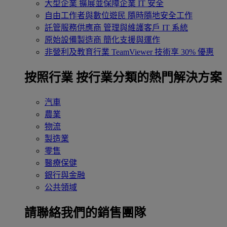
大型企業
擴展並保障企業 IT 安全
自由工作者與數位遊民
隨時隨地安全工作
託管服務供應商
管理與維護客戶 IT 系統
原始設備製造商
簡化支援與運作
非營利及教育行業
TeamViewer 技術享 30% 優惠
按照行業
按行業分類的熱門解決方案
汽車
農業
物流
製造業
零售
醫療保健
銀行與金融
公共領域
請聯絡我們的銷售團隊