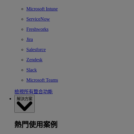
Microsoft Intune
ServiceNow
Freshworks
Jira
Salesforce
Zendesk
Slack
Microsoft Teams
檢視所有整合功能
解決方案
熱門使用案例