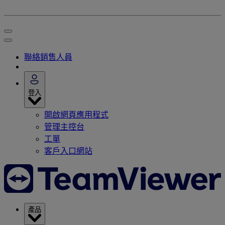
聯絡銷售人員
登入
開啟網頁應用程式
管理主控台
工單
客戶入口網站
產品