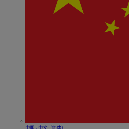
中国 - 中⽂（简体）