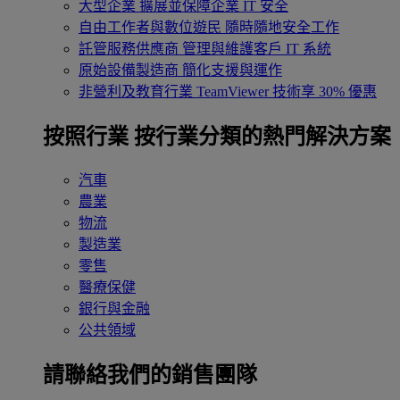
大型企業
擴展並保障企業 IT 安全
自由工作者與數位遊民
隨時隨地安全工作
託管服務供應商
管理與維護客戶 IT 系統
原始設備製造商
簡化支援與運作
非營利及教育行業
TeamViewer 技術享 30% 優惠
按照行業
按行業分類的熱門解決方案
汽車
農業
物流
製造業
零售
醫療保健
銀行與金融
公共領域
請聯絡我們的銷售團隊