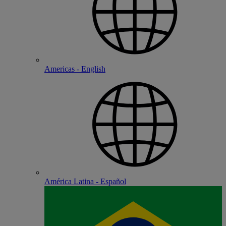
Americas - English
América Latina - Español