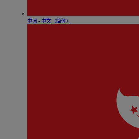
中国 - 中⽂（简体）