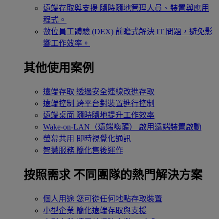
遠端存取與支援
隨時隨地管理人員、裝置與應用
程式。
數位員工體驗 (DEX)
前瞻式解決 IT 問題，避免影
響工作效率。
其他使用案例
遠端存取
透過安全連線改進存取
遠端控制
跨平台對裝置進行控制
遠端桌面
隨時隨地提升工作效率
Wake-on-LAN（遠端喚醒）
啟用遠端裝置啟動
螢幕共用
即時視覺化通訊
智慧服務
簡化售後運作
按照需求
不同團隊的熱門解決方案
個人用途
您可從任何地點存取裝置
小型企業
簡化遠端存取與支援