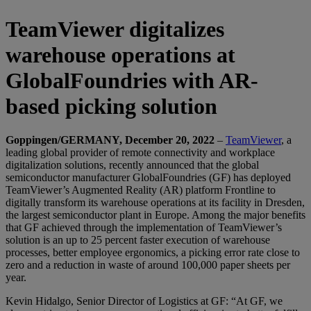
TeamViewer digitalizes
warehouse operations at
GlobalFoundries with AR-
based picking solution
Goppingen/GERMANY, December 20, 2022
–
TeamViewer
, a
leading global provider of remote connectivity and workplace
digitalization solutions, recently announced that the global
semiconductor manufacturer GlobalFoundries (GF) has deployed
TeamViewer’s Augmented Reality (AR) platform Frontline to
digitally transform its warehouse operations at its facility in Dresden,
the largest semiconductor plant in Europe. Among the major benefits
that GF achieved through the implementation of TeamViewer’s
solution is an up to 25 percent faster execution of warehouse
processes, better employee ergonomics, a picking error rate close to
zero and a reduction in waste of around 100,000 paper sheets per
year.
Kevin Hidalgo, Senior Director of Logistics at GF: “At GF, we