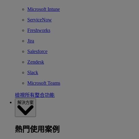
Microsoft Intune
ServiceNow
Freshworks
Jira
Salesforce
Zendesk
Slack
Microsoft Teams
檢視所有整合功能
解決方案
熱門使用案例