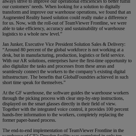
always strive to improve our operational efficiencies to better fulfill
our customers’ needs. When looking for a solution to digitally
transform and improve our warehouse operations, we found that an
Augmented Reality based solution could really make a difference
for us. Now, with the roll-out of TeamViewer Frontline, we were
able to take efficiency, accuracy and sustainability of warehouse
logistics to a whole new level.”
Jan Junker, Executive Vice President Solution Sales & Delivery:
“Around 80 percent of the global workforce is not working at a
desk, but in manufacturing, production, logistics or field service.
With our AR solutions, enterprises have the first-time opportunity to
also digitalize the tasks and processes from these areas and
seamlessly connect the workers to the company’s existing digital
infrastructure. The benefits that GlobalFoundries achieved in such
short time speak for themselves.”
At the GF warehouse, the software guides the warehouse workers
through the picking process with clear step-by-step instructions,
displayed on the smart glasses directly in their field of view.
Together with the integrated voice control, it provides 100 percent
hands-free information to the workers, completely replacing the
former paper-based process.
The end-to-end implementation of TeamViewer Frontline in the
warehouse of GF’s Dresden facility was completed in only ten