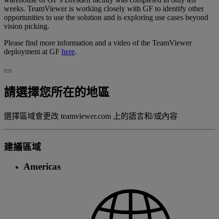
weeks. TeamViewer is working closely with GF to identify other
opportunities to use the solution and is exploring use cases beyond
vision picking.
Please find more information and a video of the TeamViewer
deployment at GF
here
.
請選擇您所在的地區
選擇區域會更改 teamviewer.com 上的語言和/或內容
建議區域
Americas