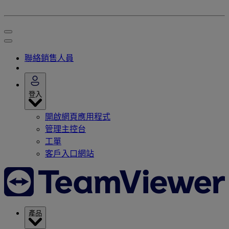
聯絡銷售人員
登入
開啟網頁應用程式
管理主控台
工單
客戶入口網站
產品