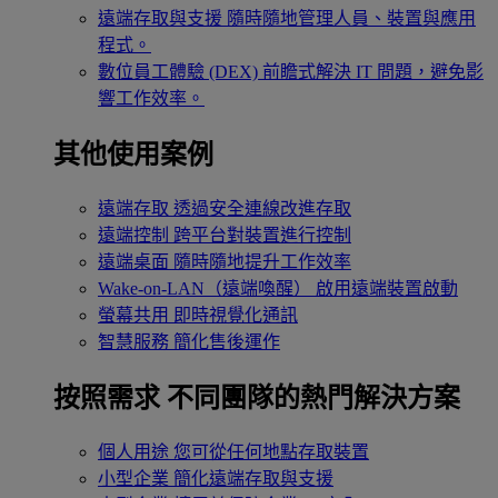
遠端存取與支援
隨時隨地管理人員、裝置與應用
程式。
數位員工體驗 (DEX)
前瞻式解決 IT 問題，避免影
響工作效率。
其他使用案例
遠端存取
透過安全連線改進存取
遠端控制
跨平台對裝置進行控制
遠端桌面
隨時隨地提升工作效率
Wake-on-LAN（遠端喚醒）
啟用遠端裝置啟動
螢幕共用
即時視覺化通訊
智慧服務
簡化售後運作
按照需求
不同團隊的熱門解決方案
個人用途
您可從任何地點存取裝置
小型企業
簡化遠端存取與支援