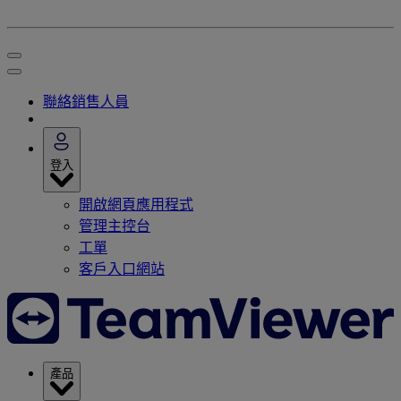
聯絡銷售人員
登入
開啟網頁應用程式
管理主控台
工單
客戶入口網站
產品