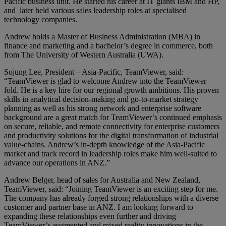
Pacific business unit. He started his career at IT giants IBM and HP,
and later held various sales leadership roles at specialised
technology companies.
Andrew holds a Master of Business Administration (MBA) in
finance and marketing and a bachelor’s degree in commerce, both
from The University of Western Australia (UWA).
Sojung Lee, President – Asia-Pacific, TeamViewer, said:
“TeamViewer is glad to welcome Andrew into the TeamViewer
fold. He is a key hire for our regional growth ambitions. His proven
skills in analytical decision-making and go-to-market strategy
planning as well as his strong network and enterprise software
background are a great match for TeamViewer’s continued emphasis
on secure, reliable, and remote connectivity for enterprise customers
and productivity solutions for the digital transformation of industrial
value-chains. Andrew’s in-depth knowledge of the Asia-Pacific
market and track record in leadership roles make him well-suited to
advance our operations in ANZ.”
Andrew Belger, head of sales for Australia and New Zealand,
TeamViewer, said: “Joining TeamViewer is an exciting step for me.
The company has already forged strong relationships with a diverse
customer and partner base in ANZ. I am looking forward to
expanding these relationships even further and driving
TeamViewer’s augmented and mixed reality innovations in the