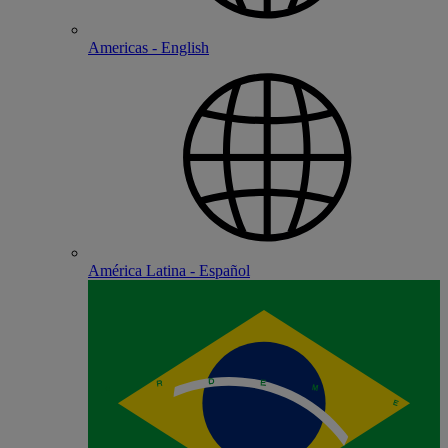
Americas - English
América Latina - Español