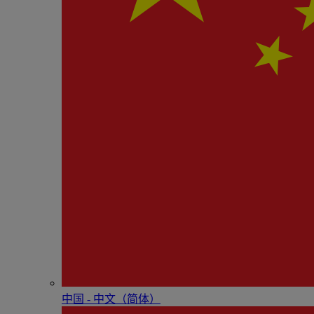
中国 - 中⽂（简体）