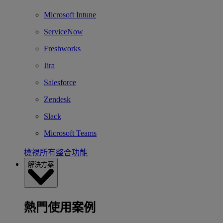
Microsoft Intune
ServiceNow
Freshworks
Jira
Salesforce
Zendesk
Slack
Microsoft Teams
檢視所有整合功能
解決方案
熱門使用案例