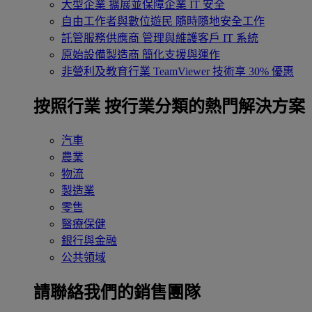
大型企業
擴展並保障企業 IT 安全
自由工作者與數位遊民
隨時隨地安全工作
託管服務供應商
管理與維護客戶 IT 系統
原始設備製造商
簡化支援與運作
非營利及教育行業
TeamViewer 技術享 30% 優惠
按照行業
按行業分類的熱門解決方案
汽車
農業
物流
製造業
零售
醫療保健
銀行與金融
公共領域
請聯絡我們的銷售團隊