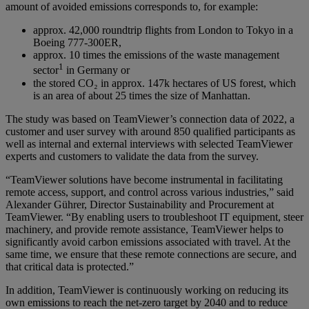
amount of avoided emissions corresponds to, for example:
approx. 42,000 roundtrip flights from London to Tokyo in a
Boeing 777-300ER,
approx. 10 times the emissions of the waste management
1
sector
in Germany or
the stored CO₂ in approx. 147k hectares of US forest, which
is an area of about 25 times the size of Manhattan.
The study was based on TeamViewer’s connection data of 2022, a
customer and user survey with around 850 qualified participants as
well as internal and external interviews with selected TeamViewer
experts and customers to validate the data from the survey.
“TeamViewer solutions have become instrumental in facilitating
remote access, support, and control across various industries,” said
Alexander Gührer, Director Sustainability and Procurement at
TeamViewer. “By enabling users to troubleshoot IT equipment, steer
machinery, and provide remote assistance, TeamViewer helps to
significantly avoid carbon emissions associated with travel. At the
same time, we ensure that these remote connections are secure, and
that critical data is protected.”
In addition, TeamViewer is continuously working on reducing its
own emissions to reach the net-zero target by 2040 and to reduce