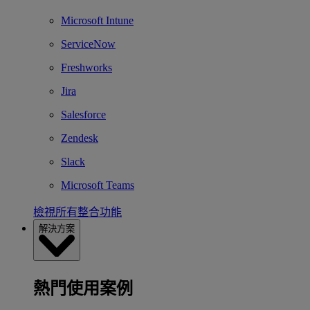
Microsoft Intune
ServiceNow
Freshworks
Jira
Salesforce
Zendesk
Slack
Microsoft Teams
檢視所有整合功能
解決方案
熱門使用案例