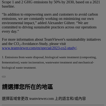
Scope 1 and 2 GHG emissions by 50% by 2030, based on a 2021
baseline.
“In addition to empowering users and customers to avoid carbon
emissions, we are constantly working on minimizing our own
environmental impact,” added Alexander Gührer. “We are
committed to driving sustainable practices across our operations
every day.”
For more information about TeamViewer's sustainability initiatives
and the CO₂-Avoidance-Study, please visit
www.teamviewer.com/en/special/2023-co2-study/
.
1. Emissions from waste disposal, biological waste treatment (composting,
fermentation), waste incineration, wastewater treatment and mechanical-
biological waste treatment.
請選擇您所在的地區
選擇區域會更改 teamviewer.com 上的語言和/或內容