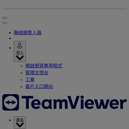
聯絡銷售人員
登入
開啟網頁應用程式
管理主控台
工單
客戶入口網站
產品