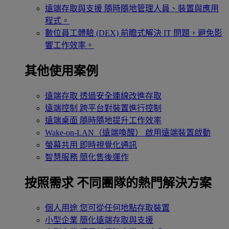
遠端存取與支援
隨時隨地管理人員、裝置與應用
程式。
數位員工體驗 (DEX)
前瞻式解決 IT 問題，避免影
響工作效率。
其他使用案例
遠端存取
透過安全連線改進存取
遠端控制
跨平台對裝置進行控制
遠端桌面
隨時隨地提升工作效率
Wake-on-LAN（遠端喚醒）
啟用遠端裝置啟動
螢幕共用
即時視覺化通訊
智慧服務
簡化售後運作
按照需求
不同團隊的熱門解決方案
個人用途
您可從任何地點存取裝置
小型企業
簡化遠端存取與支援