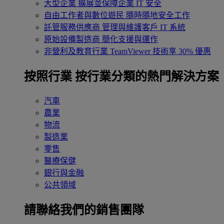
大型企業
擴展並保障企業 IT 安全
自由工作者與數位遊民
隨時隨地安全工作
託管服務供應商
管理與維護客戶 IT 系統
原始設備製造商
簡化支援與運作
非營利及教育行業
TeamViewer 技術享 30% 優惠
按照行業
按行業分類的熱門解決方案
汽車
農業
物流
製造業
零售
醫療保健
銀行與金融
公共領域
請聯絡我們的銷售團隊