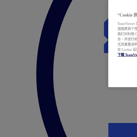
“Cooki
TeamVie
措施更具个
我们对利用 
合，并进行
尤其着重说明
在 Cookie
下载 TeamVi