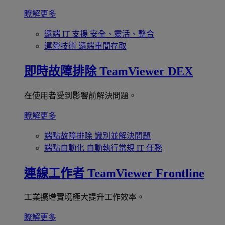
瞭解更多
遠端 IT 支援
安全、靈活、整合
運營技術
遠端車間存取
即時故障排除
TeamViewer DEX
在使用者受到影響前解決問題。
瞭解更多
端點故障排除
識別並解決問題
端點自動化
自動執行常規 IT 任務
連線工作者
TeamViewer Frontline
工業擴增實境極大提升工作效率。
瞭解更多