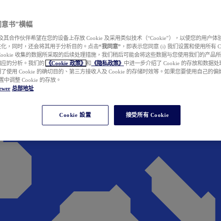
e 同意书”横幅
wer 及其合作伙伴希望在您的设备上存放 Cookie 及采用类似技术（“Cookie”），以使您的用
性化，同时，还会将其用于分析目的。点击
“我同意”
，即表示您同意 (i) 我们设置和使用所有 Cook
Cookie 收集的数据所采取的后续处理措施，我们稍后可能会将这些数据与您使用我们的产品
相应的分析。我们的
《Cookie 政策》
和
《隐私政策》
中进一步介绍了 Cookie 的存放和数据
了使用 Cookie 的确切目的、第三方接收人及 Cookie 的存储时效等。如果您要使用自己的
 设置中调整 Cookie 的存放。
ewer
总部地址
Cookie 設置
接受所有 Cookie