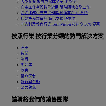
大型企業
擴展並保障企業 IT 安全
自由工作者與數位遊民
隨時隨地安全工作
託管服務供應商
管理與維護客戶 IT 系統
原始設備製造商
簡化支援與運作
非營利及教育行業
TeamViewer 技術享 30% 優惠
按照行業
按行業分類的熱門解決方案
汽車
農業
物流
製造業
零售
醫療保健
銀行與金融
公共領域
請聯絡我們的銷售團隊