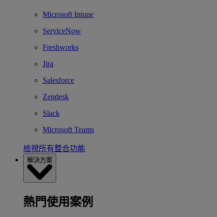
Microsoft Intune
ServiceNow
Freshworks
Jira
Salesforce
Zendesk
Slack
Microsoft Teams
檢視所有整合功能
解決方案
熱門使用案例