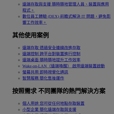
遠端存取與支援
隨時隨地管理人員、裝置與應用
程式。
數位員工體驗 (DEX)
前瞻式解決 IT 問題，避免影
響工作效率。
其他使用案例
遠端存取
透過安全連線改進存取
遠端控制
跨平台對裝置進行控制
遠端桌面
隨時隨地提升工作效率
Wake-on-LAN（遠端喚醒）
啟用遠端裝置啟動
螢幕共用
即時視覺化通訊
智慧服務
簡化售後運作
按照需求
不同團隊的熱門解決方案
個人用途
您可從任何地點存取裝置
小型企業
簡化遠端存取與支援