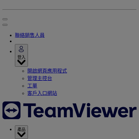
聯絡銷售人員
登入
開啟網頁應用程式
管理主控台
工單
客戶入口網站
產品