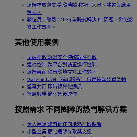
遠端存取與支援
隨時隨地管理人員、裝置與應用
程式。
數位員工體驗 (DEX)
前瞻式解決 IT 問題，避免影
響工作效率。
其他使用案例
遠端存取
透過安全連線改進存取
遠端控制
跨平台對裝置進行控制
遠端桌面
隨時隨地提升工作效率
Wake-on-LAN（遠端喚醒）
啟用遠端裝置啟動
螢幕共用
即時視覺化通訊
智慧服務
簡化售後運作
按照需求
不同團隊的熱門解決方案
個人用途
您可從任何地點存取裝置
小型企業
簡化遠端存取與支援