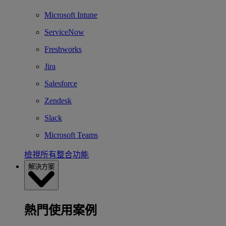
Microsoft Intune
ServiceNow
Freshworks
Jira
Salesforce
Zendesk
Slack
Microsoft Teams
檢視所有整合功能
解決方案
熱門使用案例