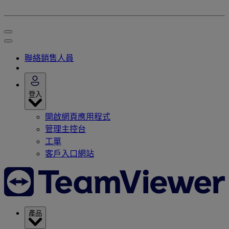
聯絡銷售人員
登入
開啟網頁應用程式
管理主控台
工單
客戶入口網站
產品