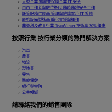
大型企業
擴展並保障企業 IT 安全
自由工作者與數位遊民
隨時隨地安全工作
託管服務供應商
管理與維護客戶 IT 系統
原始設備製造商
簡化支援與運作
非營利及教育行業
TeamViewer 技術享 30% 優惠
按照行業
按行業分類的熱門解決方案
汽車
農業
物流
製造業
零售
醫療保健
銀行與金融
公共領域
請聯絡我們的銷售團隊