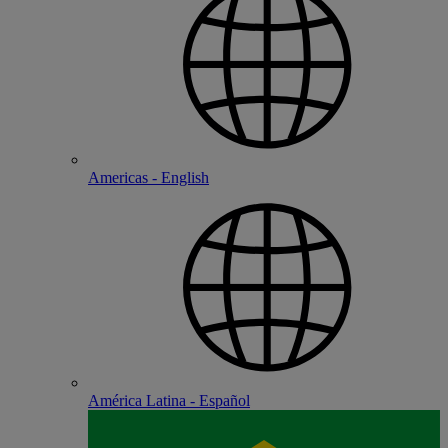
Americas - English
América Latina - Español