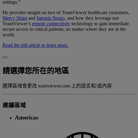
settings.”
He provides insight on two of TeamViewer healthcare customers,
Mercy Ships
and
Integris Neuro
, and how they leverage use
TeamViewer’s
remote connectivity
technology to gain immediate,
secure access to critical patients, no matter where they are in the
world.
Read the full article to learn more.
請選擇您所在的地區
選擇區域會更改 teamviewer.com 上的語言和/或內容
建議區域
Americas