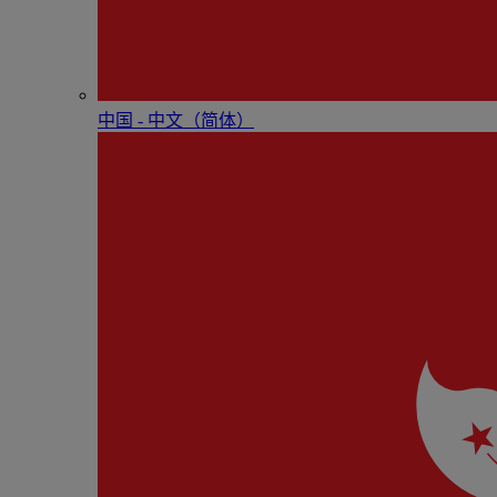
中国 - 中⽂（简体）