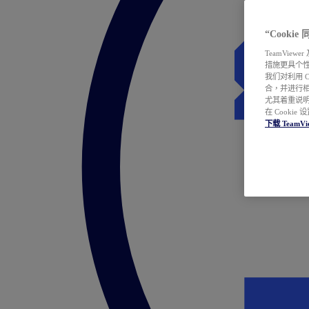
“Cooki
TeamVie
措施更具个
我们对利用 
合，并进行
尤其着重说明
在 Cookie
下载 TeamVi