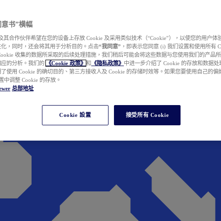
e 同意书”横幅
wer 及其合作伙伴希望在您的设备上存放 Cookie 及采用类似技术（“Cookie”），以使您的用
性化，同时，还会将其用于分析目的。点击
“我同意”
，即表示您同意 (i) 我们设置和使用所有 Cook
Cookie 收集的数据所采取的后续处理措施，我们稍后可能会将这些数据与您使用我们的产品
相应的分析。我们的
《Cookie 政策》
和
《隐私政策》
中进一步介绍了 Cookie 的存放和数据
了使用 Cookie 的确切目的、第三方接收人及 Cookie 的存储时效等。如果您要使用自己的
 设置中调整 Cookie 的存放。
ewer
总部地址
Cookie 設置
接受所有 Cookie