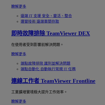
瞭解更多
遠端 IT 支援
安全、靈活、整合
運營技術
遠端車間存取
即時故障排除
TeamViewer DEX
在使用者受到影響前解決問題。
瞭解更多
端點故障排除
識別並解決問題
端點自動化
自動執行常規 IT 任務
連線工作者
TeamViewer Frontline
工業擴增實境極大提升工作效率。
瞭解更多