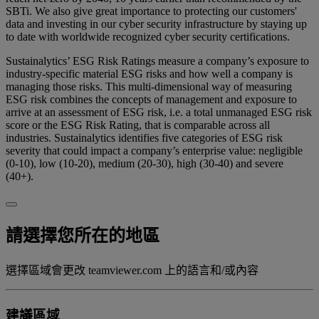
SBTi. We also give great importance to protecting our customers'
data and investing in our cyber security infrastructure by staying up
to date with worldwide recognized cyber security certifications.
Sustainalytics’ ESG Risk Ratings measure a company’s exposure to
industry-specific material ESG risks and how well a company is
managing those risks. This multi-dimensional way of measuring
ESG risk combines the concepts of management and exposure to
arrive at an assessment of ESG risk, i.e. a total unmanaged ESG risk
score or the ESG Risk Rating, that is comparable across all
industries. Sustainalytics identifies five categories of ESG risk
severity that could impact a company’s enterprise value: negligible
(0-10), low (10-20), medium (20-30), high (30-40) and severe
(40+).
請選擇您所在的地區
選擇區域會更改 teamviewer.com 上的語言和/或內容
建議區域