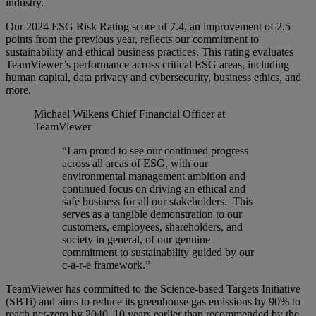
industry.
Our 2024 ESG Risk Rating score of 7.4, an improvement of 2.5
points from the previous year, reflects our commitment to
sustainability and ethical business practices. This rating evaluates
TeamViewer’s performance across critical ESG areas, including
human capital, data privacy and cybersecurity, business ethics, and
more.
Michael Wilkens
Chief Financial Officer at
TeamViewer
“I am proud to see our continued progress
across all areas of ESG, with our
environmental management ambition and
continued focus on driving an ethical and
safe business for all our stakeholders. This
serves as a tangible demonstration to our
customers, employees, shareholders, and
society in general, of our genuine
commitment to sustainability guided by our
c-a-r-e framework.”
TeamViewer has committed to the Science-based Targets Initiative
(SBTi) and aims to reduce its greenhouse gas emissions by 90% to
reach net-zero by 2040, 10 years earlier than recommended by the