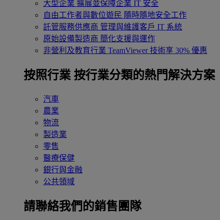
大型企業
擴展並保障企業 IT 安全
自由工作者與數位遊民
隨時隨地安全工作
託管服務供應商
管理與維護客戶 IT 系統
原始設備製造商
簡化支援與運作
非營利及教育行業
TeamViewer 技術享 30% 優惠
按照行業
按行業分類的熱門解決方案
汽車
農業
物流
製造業
零售
醫療保健
銀行與金融
公共領域
請聯絡我們的銷售團隊