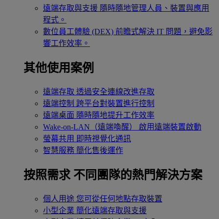
遠端存取與支援
隨時隨地管理人員、裝置與應用
程式。
數位員工體驗 (DEX)
前瞻式解決 IT 問題，避免影
響工作效率。
其他使用案例
遠端存取
透過安全連線改進存取
遠端控制
跨平台對裝置進行控制
遠端桌面
隨時隨地提升工作效率
Wake-on-LAN（遠端喚醒）
啟用遠端裝置啟動
螢幕共用
即時視覺化通訊
智慧服務
簡化售後運作
按照需求
不同團隊的熱門解決方案
個人用途
您可從任何地點存取裝置
小型企業
簡化遠端存取與支援