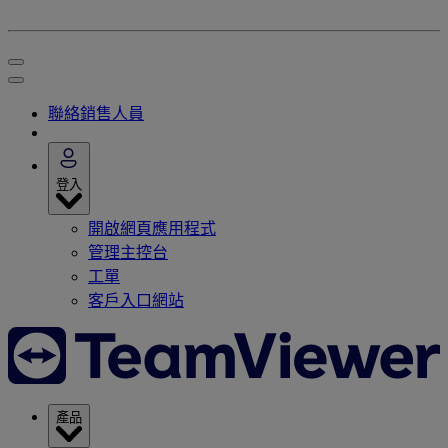
聯絡銷售人員
登入
開啟網頁應用程式
管理主控台
工單
客戶入口網站
產品