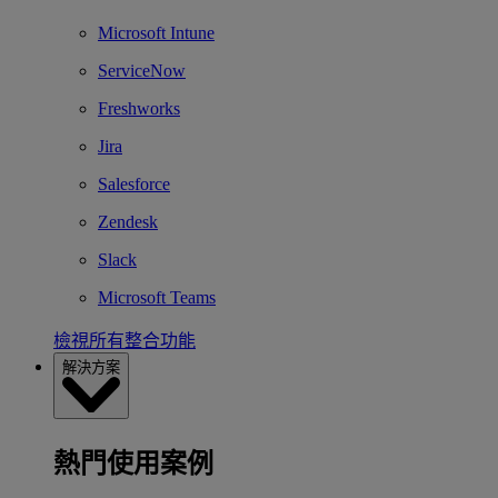
Microsoft Intune
ServiceNow
Freshworks
Jira
Salesforce
Zendesk
Slack
Microsoft Teams
檢視所有整合功能
解決方案
熱門使用案例