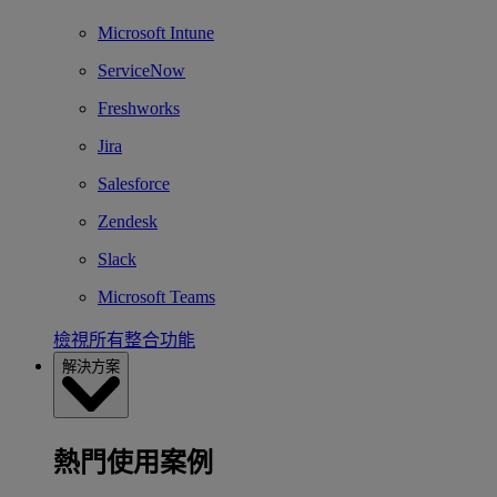
Microsoft Intune
ServiceNow
Freshworks
Jira
Salesforce
Zendesk
Slack
Microsoft Teams
檢視所有整合功能
解決方案
熱門使用案例