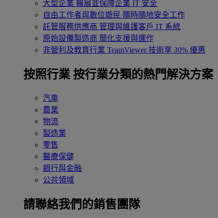
大型企業
擴展並保障企業 IT 安全
自由工作者與數位遊民
隨時隨地安全工作
託管服務供應商
管理與維護客戶 IT 系統
原始設備製造商
簡化支援與運作
非營利及教育行業
TeamViewer 技術享 30% 優惠
按照行業
按行業分類的熱門解決方案
汽車
農業
物流
製造業
零售
醫療保健
銀行與金融
公共領域
請聯絡我們的銷售團隊