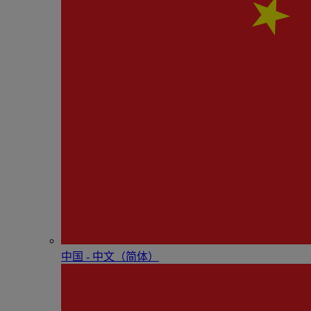
中国 - 中⽂（简体）