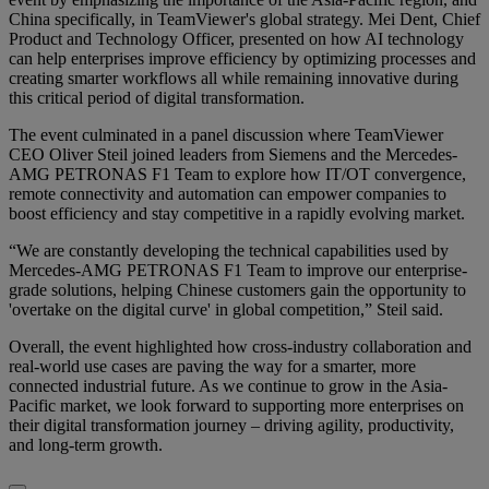
China specifically, in TeamViewer's global strategy. Mei Dent, Chief
Product and Technology Officer, presented on how AI technology
can help enterprises improve efficiency by optimizing processes and
creating smarter workflows all while remaining innovative during
this critical period of digital transformation.
The event culminated in a panel discussion where TeamViewer
CEO Oliver Steil joined leaders from Siemens and the Mercedes-
AMG PETRONAS F1 Team to explore how IT/OT convergence,
remote connectivity and automation can empower companies to
boost efficiency and stay competitive in a rapidly evolving market.
“We are constantly developing the technical capabilities used by
Mercedes-AMG PETRONAS F1 Team to improve our enterprise-
grade solutions, helping Chinese customers gain the opportunity to
'overtake on the digital curve' in global competition,” Steil said.
Overall, the event highlighted how cross-industry collaboration and
real-world use cases are paving the way for a smarter, more
connected industrial future. As we continue to grow in the Asia-
Pacific market, we look forward to supporting more enterprises on
their digital transformation journey – driving agility, productivity,
and long-term growth.