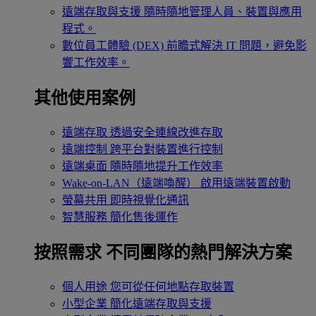
遠端存取與支援
隨時隨地管理人員、裝置與應用
程式。
數位員工體驗 (DEX)
前瞻式解決 IT 問題，避免影
響工作效率。
其他使用案例
遠端存取
透過安全連線改進存取
遠端控制
跨平台對裝置進行控制
遠端桌面
隨時隨地提升工作效率
Wake-on-LAN（遠端喚醒）
啟用遠端裝置啟動
螢幕共用
即時視覺化通訊
智慧服務
簡化售後運作
按照需求
不同團隊的熱門解決方案
個人用途
您可從任何地點存取裝置
小型企業
簡化遠端存取與支援