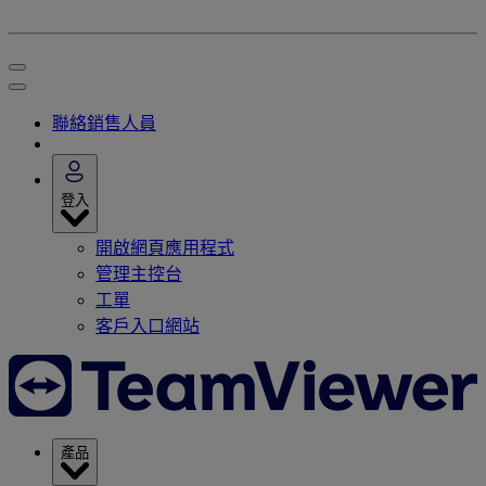
聯絡銷售人員
登入
開啟網頁應用程式
管理主控台
工單
客戶入口網站
產品