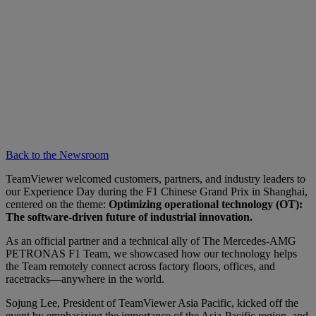
Back to the Newsroom
TeamViewer welcomed customers, partners, and industry leaders to
our Experience Day during the F1 Chinese Grand Prix in Shanghai,
centered on the theme:
Optimizing operational technology (OT):
The software-driven future of industrial innovation.
As an official partner and a technical ally of The Mercedes-AMG
PETRONAS F1 Team, we showcased how our technology helps
the Team remotely connect across factory floors, offices, and
racetracks—anywhere in the world.
Sojung Lee, President of TeamViewer Asia Pacific, kicked off the
event by emphasizing the importance of the Asia-Pacific region, and