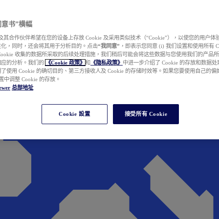
e 同意书”横幅
wer 及其合作伙伴希望在您的设备上存放 Cookie 及采用类似技术（“Cookie”），以使您的用
性化，同时，还会将其用于分析目的。点击
“我同意”
，即表示您同意 (i) 我们设置和使用所有 Cook
Cookie 收集的数据所采取的后续处理措施，我们稍后可能会将这些数据与您使用我们的产品
相应的分析。我们的
《Cookie 政策》
和
《隐私政策》
中进一步介绍了 Cookie 的存放和数据
了使用 Cookie 的确切目的、第三方接收人及 Cookie 的存储时效等。如果您要使用自己的
 设置中调整 Cookie 的存放。
ewer
总部地址
Cookie 設置
接受所有 Cookie