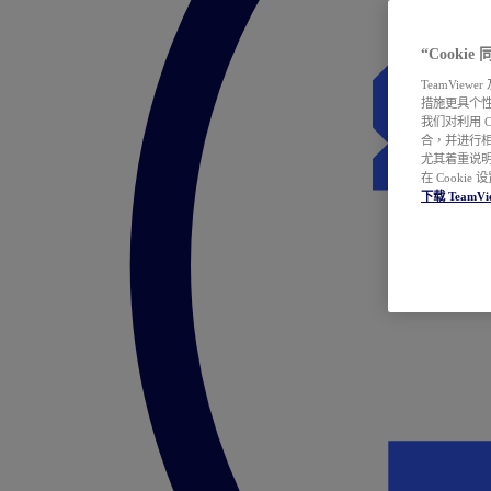
“Cooki
TeamVie
措施更具个
我们对利用 
合，并进行
尤其着重说明
在 Cookie
下载 TeamVi