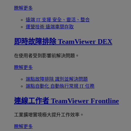
瞭解更多
遠端 IT 支援
安全、靈活、整合
運營技術
遠端車間存取
即時故障排除
TeamViewer DEX
在使用者受到影響前解決問題。
瞭解更多
端點故障排除
識別並解決問題
端點自動化
自動執行常規 IT 任務
連線工作者
TeamViewer Frontline
工業擴增實境極大提升工作效率。
瞭解更多