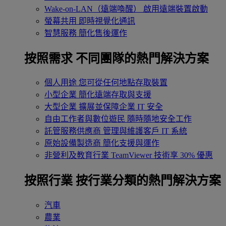
Wake-on-LAN（遠端喚醒）
啟用遠端裝置啟動
螢幕共用
即時視覺化通訊
智慧服務
簡化售後運作
按照需求
不同團隊的熱門解決方案
個人用途
您可從任何地點存取裝置
小型企業
簡化遠端存取與支援
大型企業
擴展並保障企業 IT 安全
自由工作者與數位遊民
隨時隨地安全工作
託管服務供應商
管理與維護客戶 IT 系統
原始設備製造商
簡化支援與運作
非營利及教育行業
TeamViewer 技術享 30% 優惠
按照行業
按行業分類的熱門解決方案
汽車
農業