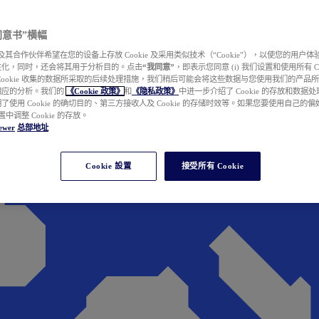
e 同意书”横幅
wer 及其合作伙伴希望在您的设备上存放 Cookie 及采用类似技术（“Cookie”），以使您的用
性化，同时，还会将其用于分析目的。点击
“我同意”
，即表示您同意 (i) 我们设置和使用所有 Cook
Cookie 收集的数据所采取的后续处理措施，我们稍后可能会将这些数据与您使用我们的产品
相应的分析。我们的
《Cookie 政策》
和
《隐私政策》
中进一步介绍了 Cookie 的存放和数据
了使用 Cookie 的确切目的、第三方接收人及 Cookie 的存储时效等。如果您要使用自己的
 设置中调整 Cookie 的存放。
ewer
总部地址
Cookie 設置
接受所有 Cookie