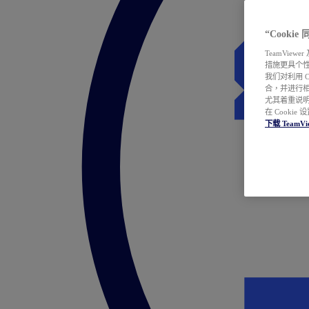
“Cooki
TeamVie
措施更具个
我们对利用 
合，并进行
尤其着重说明
在 Cookie
下载 TeamVi