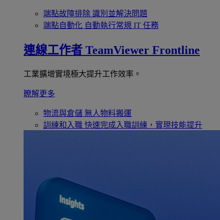
端點故障排除
識別並解決問題
端點自動化
自動執行常規 IT 任務
連線工作者
TeamViewer Frontline
工業擴增實境極大提升工作效率。
瞭解更多
物流與倉儲
無人物料搬運
訓練和入職
快速完成入職訓練，實現技能提升