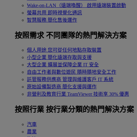
Wake-on-LAN（遠端喚醒）
啟用遠端裝置啟動
螢幕共用
即時視覺化通訊
智慧服務
簡化售後運作
按照需求
不同團隊的熱門解決方案
個人用途
您可從任何地點存取裝置
小型企業
簡化遠端存取與支援
大型企業
擴展並保障企業 IT 安全
自由工作者與數位遊民
隨時隨地安全工作
託管服務供應商
管理與維護客戶 IT 系統
原始設備製造商
簡化支援與運作
非營利及教育行業
TeamViewer 技術享 30% 優惠
按照行業
按行業分類的熱門解決方案
汽車
農業