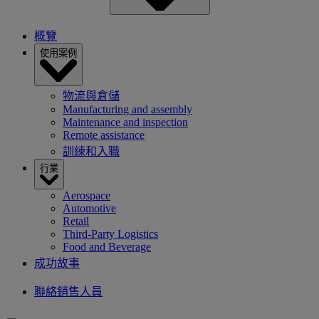
概覽
使用案例
物流與倉儲
Manufacturing and assembly
Maintenance and inspection
Remote assistance
訓練和入職
行業
Aerospace
Automotive
Retail
Third-Party Logistics
Food and Beverage
成功故事
聯絡銷售人員