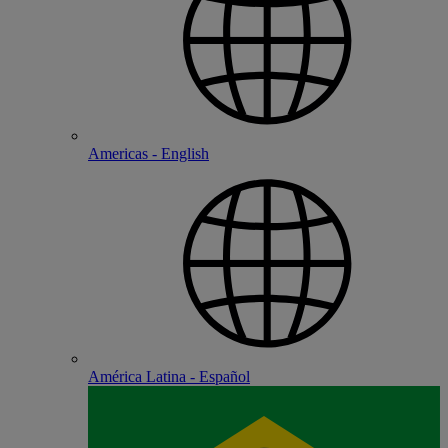
Americas - English
América Latina - Español