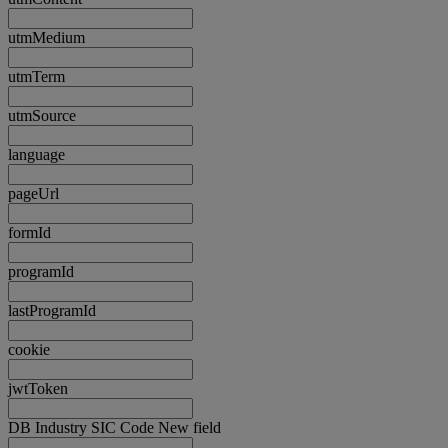
utmMedium
utmTerm
utmSource
language
pageUrl
formId
programId
lastProgramId
cookie
jwtToken
DB Industry SIC Code New field