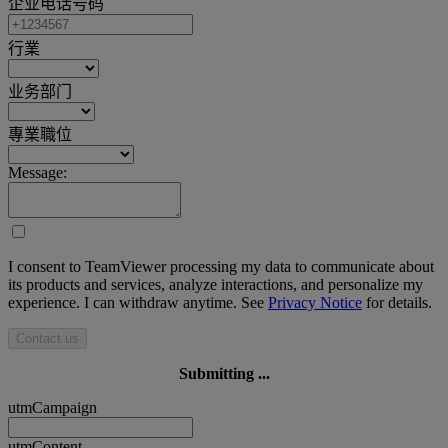
企业电话号码
行業
业务部门
專業職位
Message:
I consent to TeamViewer processing my data to communicate about
its products and services, analyze interactions, and personalize my
experience. I can withdraw anytime. See
Privacy Notice
for details.
Contact us
Submitting ...
utmCampaign
utmContent