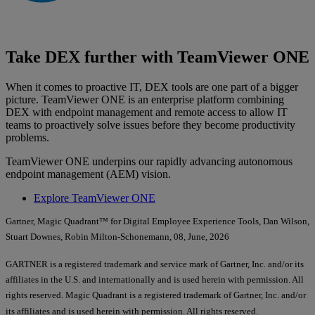
Take DEX further with TeamViewer ONE
When it comes to proactive IT, DEX tools are one part of a bigger
picture. TeamViewer ONE is an enterprise platform combining
DEX with endpoint management and remote access to allow IT
teams to proactively solve issues before they become productivity
problems.
TeamViewer ONE underpins our rapidly advancing autonomous
endpoint management (AEM) vision.
Explore TeamViewer ONE
Gartner, Magic Quadrant™ for Digital Employee Experience Tools, Dan Wilson,
Stuart Downes, Robin Milton-Schonemann, 08, June, 2026
GARTNER is a registered trademark and service mark of Gartner, Inc. and/or its
affiliates in the U.S. and internationally and is used herein with permission. All
rights reserved. Magic Quadrant is a registered trademark of Gartner, Inc. and/or
its affiliates and is used herein with permission. All rights reserved.