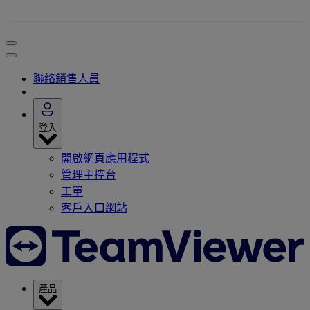
聯絡銷售人員
登入
開啟網頁應用程式
管理主控台
工單
客戶入口網站
產品