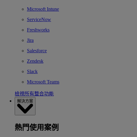
Microsoft Intune
ServiceNow
Freshworks
Jira
Salesforce
Zendesk
Slack
Microsoft Teams
檢視所有整合功能
解決方案
熱門使用案例