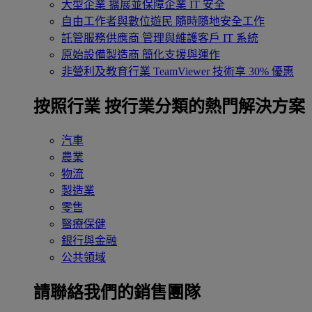
大型企業
擴展並保障企業 IT 安全
自由工作者與數位遊民
隨時隨地安全工作
託管服務供應商
管理與維護客戶 IT 系統
原始設備製造商
簡化支援與運作
非營利及教育行業
TeamViewer 技術享 30% 優惠
按照行業
按行業分類的熱門解決方案
汽車
農業
物流
製造業
零售
醫療保健
銀行與金融
公共領域
請聯絡我們的銷售團隊