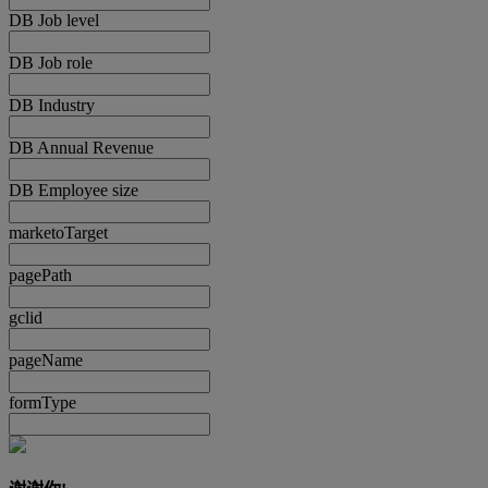
DB Job level
DB Job role
DB Industry
DB Annual Revenue
DB Employee size
marketoTarget
pagePath
gclid
pageName
formType