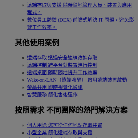
遠端存取與支援
隨時隨地管理人員、裝置與應用
程式。
數位員工體驗 (DEX)
前瞻式解決 IT 問題，避免影
響工作效率。
其他使用案例
遠端存取
透過安全連線改進存取
遠端控制
跨平台對裝置進行控制
遠端桌面
隨時隨地提升工作效率
Wake-on-LAN（遠端喚醒）
啟用遠端裝置啟動
螢幕共用
即時視覺化通訊
智慧服務
簡化售後運作
按照需求
不同團隊的熱門解決方案
個人用途
您可從任何地點存取裝置
小型企業
簡化遠端存取與支援