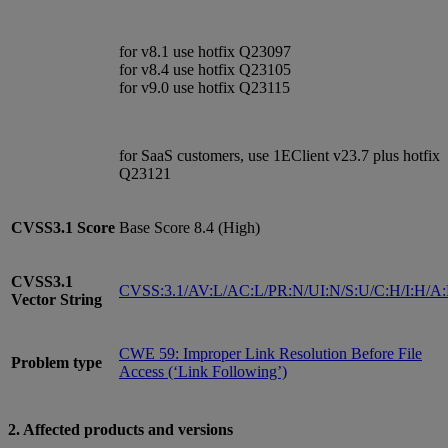
for v8.1 use hotfix Q23097
for v8.4 use hotfix Q23105
for v9.0 use hotfix Q23115
for SaaS customers, use 1EClient v23.7 plus hotfix
Q23121
CVSS3.1
Score
Base Score 8.4 (High)
CVSS3.1
CVSS:3.1/AV:L/AC:L/PR:N/UI:N/S:U/C:H/I:H/A
Vector String
CWE 59: Improper Link Resolution Before File
Problem type
Access (‘Link Following’)
2. Affected products and versions