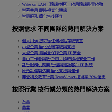
Wake-on-LAN（遠端喚醒）
啟用遠端裝置啟動
螢幕共用
即時視覺化通訊
智慧服務
簡化售後運作
按照需求
不同團隊的熱門解決方案
個人用途
您可從任何地點存取裝置
小型企業
簡化遠端存取與支援
大型企業
擴展並保障企業 IT 安全
自由工作者與數位遊民
隨時隨地安全工作
託管服務供應商
管理與維護客戶 IT 系統
原始設備製造商
簡化支援與運作
非營利及教育行業
TeamViewer 技術享 30% 優惠
按照行業
按行業分類的熱門解決方案
汽車
農業