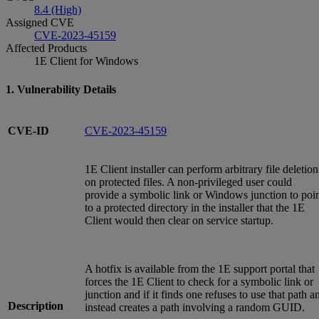
8.4 (High)
Assigned CVE
CVE-2023-45159
Affected Products
1E Client for Windows
1. Vulnerability Details
CVE-ID
CVE-2023-45159
1E Client installer can perform arbitrary file deletion
on protected files. A non-privileged user could
provide a symbolic link or Windows junction to poi
to a protected directory in the installer that the 1E
Client would then clear on service startup.
A hotfix is available from the 1E support portal that
forces the 1E Client to check for a symbolic link or
junction and if it finds one refuses to use that path a
Description
instead creates a path involving a random GUID.