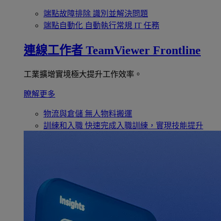
端點故障排除
識別並解決問題
端點自動化
自動執行常規 IT 任務
連線工作者
TeamViewer Frontline
工業擴增實境極大提升工作效率。
瞭解更多
物流與倉儲
無人物料搬運
訓練和入職
快速完成入職訓練，實現技能提升