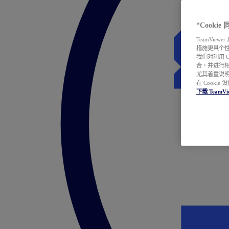
“Cooki
TeamVie
措施更具个
我们对利用 
合，并进行
尤其着重说明
在 Cookie
下载 TeamVi