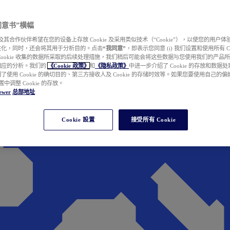
e 同意书”横幅
wer 及其合作伙伴希望在您的设备上存放 Cookie 及采用类似技术（“Cookie”），以使您的用
性化，同时，还会将其用于分析目的。点击
“我同意”
，即表示您同意 (i) 我们设置和使用所有 Cook
Cookie 收集的数据所采取的后续处理措施，我们稍后可能会将这些数据与您使用我们的产品
相应的分析。我们的
《Cookie 政策》
和
《隐私政策》
中进一步介绍了 Cookie 的存放和数据
了使用 Cookie 的确切目的、第三方接收人及 Cookie 的存储时效等。如果您要使用自己的
 设置中调整 Cookie 的存放。
ewer
总部地址
Cookie 設置
接受所有 Cookie