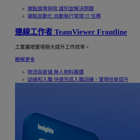
端點故障排除
識別並解決問題
端點自動化
自動執行常規 IT 任務
連線工作者
TeamViewer Frontline
工業擴增實境極大提升工作效率。
瞭解更多
物流與倉儲
無人物料搬運
訓練和入職
快速完成入職訓練，實現技能提升