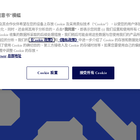
e 同意书”横幅
wer 及其合作伙伴希望在您的设备上存放 Cookie 及采用类似技术（“Cookie”），以使您的用
性化，同时，还会将其用于分析目的。点击
“我同意”
，即表示您同意 (i) 我们设置和使用所有 Cook
Cookie 收集的数据所采取的后续处理措施，我们稍后可能会将这些数据与您使用我们的产品
相应的分析。我们的
《Cookie 政策》
和
《隐私政策》
中进一步介绍了 Cookie 的存放和数据
了使用 Cookie 的确切目的、第三方接收人及 Cookie 的存储时效等。如果您要使用自己的
 设置中调整 Cookie 的存放。
ewer
总部地址
Cookie 設置
接受所有 Cookie