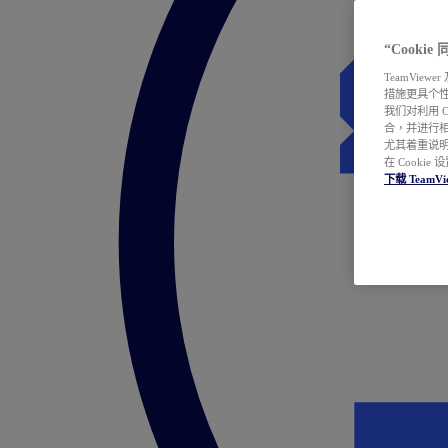
“Cooki
TeamVie
措施更具个
我们对利用 
合，并进行
尤其着重说明
在 Cookie
下载 TeamVi