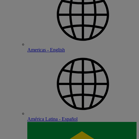
Americas - English
América Latina - Español