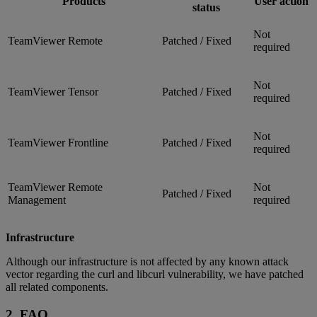
Products
User action
status
Not
TeamViewer Remote
Patched / Fixed
required
Not
TeamViewer Tensor
Patched / Fixed
required
Not
TeamViewer Frontline
Patched / Fixed
required
TeamViewer Remote
Not
Patched / Fixed
Management
required
Infrastructure
Although our infrastructure is not affected by any known attack
vector regarding the curl and libcurl vulnerability, we have patched
all related components.
2. FAQ