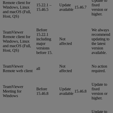
Update to
Remote client for
15.22.1 –
Update
fixed
Windows, Linux
15.46.7
15.46.5
available
version or
and macOS (Full,
higher.
Host, QS)
Before
We always
TeamViewer
15.22.1
recommend
Remote client for
including
Not
updating to
Windows, Linux
major
affected
the latest
and macOS (Full,
versions
version
Host, QS)
before 15.
available.
TeamViewer
Not
No action
all
Remote web client
affected
required.
Update to
TeamViewer
Before
Update
fixed
Meeting for
15.46.8
15.46.8
available
version or
Windows
higher.
Update to