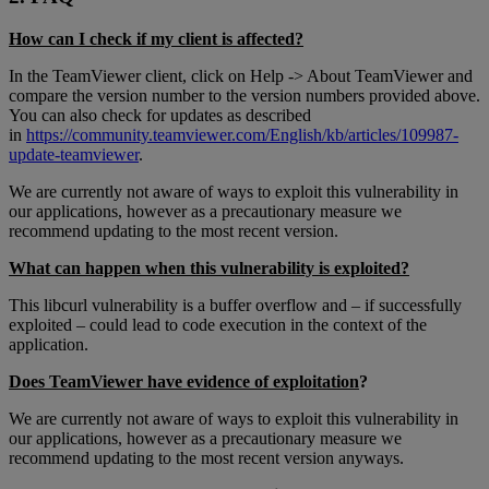
How can I check if my client is affected?
In the TeamViewer client, click on Help -> About TeamViewer and
compare the version number to the version numbers provided above.
You can also check for updates as described
in
https://community.teamviewer.com/English/kb/articles/109987-
update-teamviewer
.
We are currently not aware of ways to exploit this vulnerability in
our applications, however as a precautionary measure we
recommend updating to the most recent version.
What can happen when this vulnerability is exploited?
This libcurl vulnerability is a buffer overflow and – if successfully
exploited – could lead to code execution in the context of the
application.
Does TeamViewer have evidence of exploitation
?
We are currently not aware of ways to exploit this vulnerability in
our applications, however as a precautionary measure we
recommend updating to the most recent version anyways.