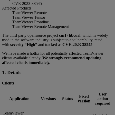
CVE-2023-38545
Affected Products
TeamViewer Remote
TeamViewer Tensor
TeamViewer Frontline
TeamViewer Remote Management
The third-party opensource project
curl
/
libcurl
, which is widely
used in the software industry is subject to a vulnerability, rated
with
severity “High”
and tracked as
CVE-2023-38545
.
We have made a hotfix for all potentially affected TeamViewer
clients available already.
We strongly recommend updating
affected clients immediately.
1. Details
Clients
User
Fixed
Application
Versions
Status
action
version
required
TeamViewer