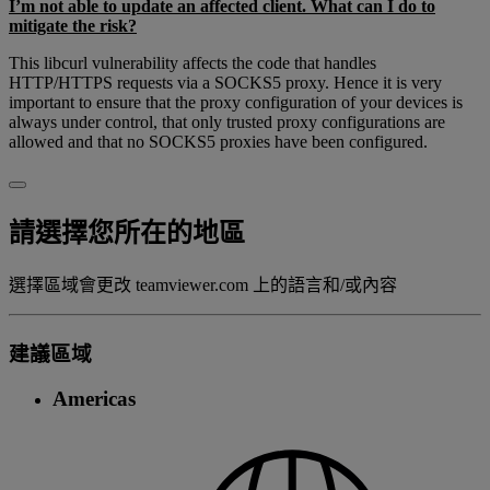
I’m not able to update an affected client. What can I do to
mitigate the risk?
This libcurl vulnerability affects the code that handles
HTTP/HTTPS requests via a SOCKS5 proxy. Hence it is very
important to ensure that the proxy configuration of your devices is
always under control, that only trusted proxy configurations are
allowed and that no SOCKS5 proxies have been configured.
請選擇您所在的地區
選擇區域會更改 teamviewer.com 上的語言和/或內容
建議區域
Americas