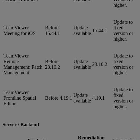
higher.
Update to
TeamViewer
Before
Update
fixed
15.44.1
Meeting for iOS
15.44.1
available
version or
higher.
TeamViewer
Update to
Remote
Before
Update
fixed
23.10.2
Management: Patch
23.10.2
available
version or
Management
higher.
Update to
TeamViewer
Update
fixed
Frontline Spatial
Before 4.19.1
4.19.1
available
version or
Editor
higher.
Server / Backend
Remediation