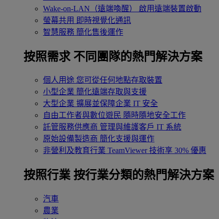
Wake-on-LAN（遠端喚醒）
啟用遠端裝置啟動
螢幕共用
即時視覺化通訊
智慧服務
簡化售後運作
按照需求
不同團隊的熱門解決方案
個人用途
您可從任何地點存取裝置
小型企業
簡化遠端存取與支援
大型企業
擴展並保障企業 IT 安全
自由工作者與數位遊民
隨時隨地安全工作
託管服務供應商
管理與維護客戶 IT 系統
原始設備製造商
簡化支援與運作
非營利及教育行業
TeamViewer 技術享 30% 優惠
按照行業
按行業分類的熱門解決方案
汽車
農業