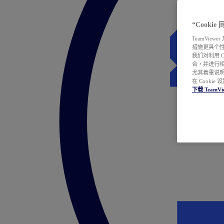
“Cooki
TeamVie
措施更具个
我们对利用 
合，并进行
尤其着重说明
在 Cookie
下载 TeamVi