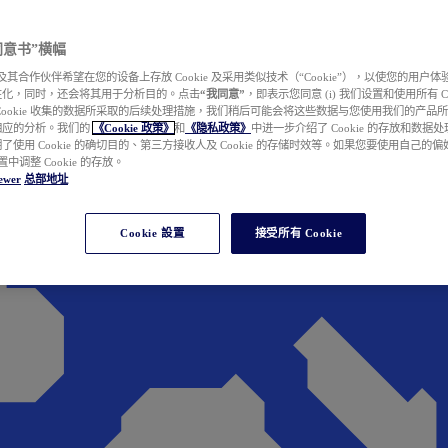
e 同意书”横幅
wer 及其合作伙伴希望在您的设备上存放 Cookie 及采用类似技术（“Cookie”），以使您的用
性化，同时，还会将其用于分析目的。点击
“我同意”
，即表示您同意 (i) 我们设置和使用所有 Cook
Cookie 收集的数据所采取的后续处理措施，我们稍后可能会将这些数据与您使用我们的产品
相应的分析。我们的
《Cookie 政策》
和
《隐私政策》
中进一步介绍了 Cookie 的存放和数据
了使用 Cookie 的确切目的、第三方接收人及 Cookie 的存储时效等。如果您要使用自己的
 设置中调整 Cookie 的存放。
ewer
总部地址
Cookie 設置
接受所有 Cookie