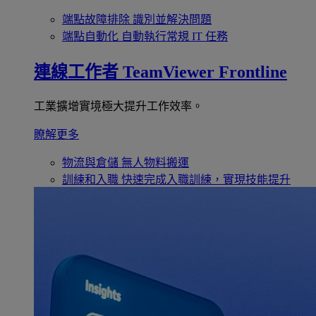
端點故障排除
識別並解決問題
端點自動化
自動執行常規 IT 任務
連線工作者
TeamViewer Frontline
工業擴增實境極大提升工作效率。
瞭解更多
物流與倉儲
無人物料搬運
訓練和入職
快速完成入職訓練，實現技能提升