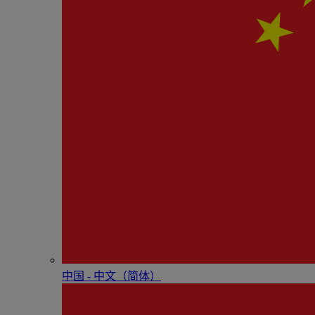
中国 - 中⽂（简体）