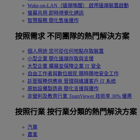
Wake-on-LAN（遠端喚醒）
啟用遠端裝置啟動
螢幕共用
即時視覺化通訊
智慧服務
簡化售後運作
按照需求
不同團隊的熱門解決方案
個人用途
您可從任何地點存取裝置
小型企業
簡化遠端存取與支援
大型企業
擴展並保障企業 IT 安全
自由工作者與數位遊民
隨時隨地安全工作
託管服務供應商
管理與維護客戶 IT 系統
原始設備製造商
簡化支援與運作
非營利及教育行業
TeamViewer 技術享 30% 優惠
按照行業
按行業分類的熱門解決方案
汽車
農業