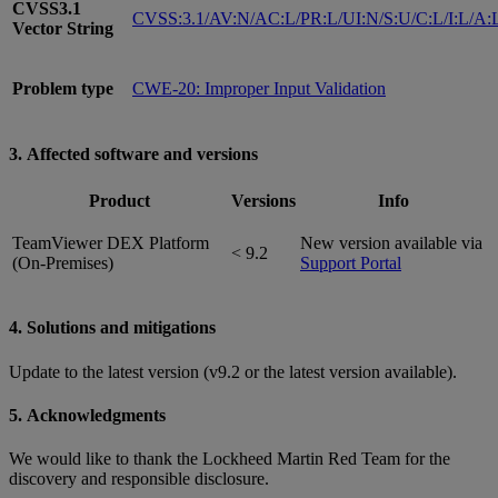
CVSS3.1
CVSS:3.1/AV:N/AC:L/PR:L/UI:N/S:U/C:L/I:L/A:
Vector String
Problem type
CWE-20: Improper Input Validation
3. Affected software and versions
Product
Versions
Info
TeamViewer DEX Platform
New version available via
< 9.2
(On-Premises)
Support Portal
4. Solutions and mitigations
Update to the latest version (v9.2 or the latest version available).
5. Acknowledgments
We would like to thank the Lockheed Martin Red Team for the
discovery and responsible disclosure.