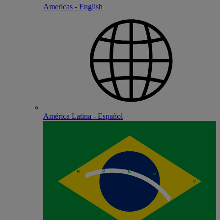
Americas - English
América Latina - Español