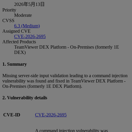
2026年5月13日
Priority
Moderate
CVSS
6.3 (Medium)
Assigned CVE
CVE-2026-2695
Affected Products
TeamViewer DEX Platform - On-Premises (formerly 1E
DEX)
1. Summary
Missing server-side input validation leading to a command injection
vulnerability was found and fixed in TeamViewer DEX Platform -
On-Premises (formerly 1E DEX Platform).
2. Vulnerability details
CVE-ID
CVE-2026-2695
A command injection vulnerability was