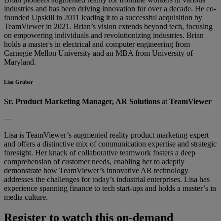
industries and has been driving innovation for over a decade. He co-
founded Upskill in 2011 leading it to a successful acquisition by
TeamViewer in 2021. Brian’s vision extends beyond tech, focusing
on empowering individuals and revolutionizing industries. Brian
holds a master's in electrical and computer engineering from
Carnegie Mellon University and an MBA from University of
Maryland.
Lisa Gruber
Sr. Product Marketing Manager, AR Solutions
at
TeamViewer
—
Lisa is TeamViewer’s augmented reality product marketing expert
and offers a distinctive mix of communication expertise and strategic
foresight. Her knack of collaborative teamwork fosters a deep
comprehension of customer needs, enabling her to adeptly
demonstrate how TeamViewer’s innovative AR technology
addresses the challenges for today’s industrial enterprises. Lisa has
experience spanning finance to tech start-ups and holds a master’s in
media culture.
Register to watch this on-demand