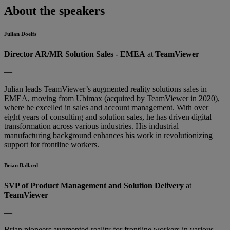
About the speakers
Julian Doelfs
Director AR/MR Solution Sales - EMEA
at
TeamViewer
—
Julian leads TeamViewer’s augmented reality solutions sales in
EMEA, moving from Ubimax (acquired by TeamViewer in 2020),
where he excelled in sales and account management. With over
eight years of consulting and solution sales, he has driven digital
transformation across various industries. His industrial
manufacturing background enhances his work in revolutionizing
support for frontline workers.
Brian Ballard
SVP of Product Management and Solution Delivery
at
TeamViewer
—
Brian pioneers augmented reality for frontline workers in various