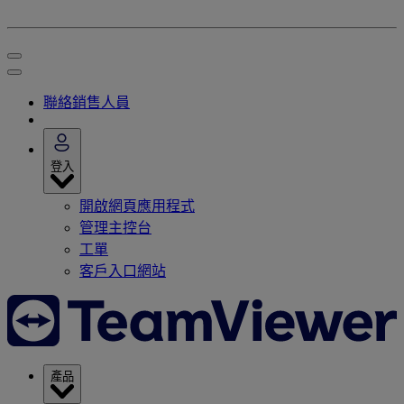
聯絡銷售人員
登入
開啟網頁應用程式
管理主控台
工單
客戶入口網站
產品