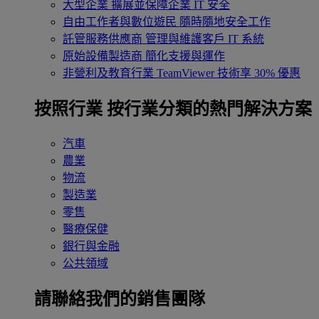
大型企業
擴展並保障企業 IT 安全
自由工作者與數位遊民
隨時隨地安全工作
託管服務供應商
管理與維護客戶 IT 系統
原始設備製造商
簡化支援與運作
非營利及教育行業
TeamViewer 技術享 30% 優惠
按照行業
按行業分類的熱門解決方案
汽車
農業
物流
製造業
零售
醫療保健
銀行與金融
公共領域
請聯絡我們的銷售團隊