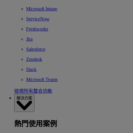
Microsoft Intune
ServiceNow
Freshworks
Jira
Salesforce
Zendesk
Slack
Microsoft Teams
檢視所有整合功能
解決方案
熱門使用案例