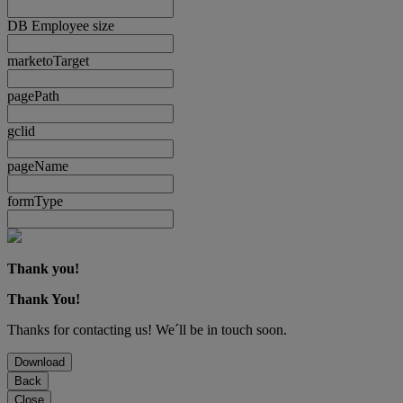
DB Employee size
marketoTarget
pagePath
gclid
pageName
formType
Thank you!
Thank You!
Thanks for contacting us! We´ll be in touch soon.
Download
Back
Close