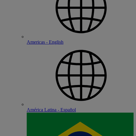
Americas - English
América Latina - Español