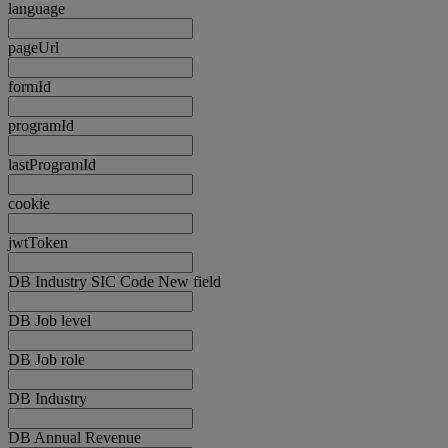
language
pageUrl
formId
programId
lastProgramId
cookie
jwtToken
DB Industry SIC Code New field
DB Job level
DB Job role
DB Industry
DB Annual Revenue