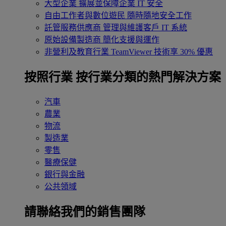
大型企業
擴展並保障企業 IT 安全
自由工作者與數位遊民
隨時隨地安全工作
託管服務供應商
管理與維護客戶 IT 系統
原始設備製造商
簡化支援與運作
非營利及教育行業
TeamViewer 技術享 30% 優惠
按照行業
按行業分類的熱門解決方案
汽車
農業
物流
製造業
零售
醫療保健
銀行與金融
公共領域
請聯絡我們的銷售團隊