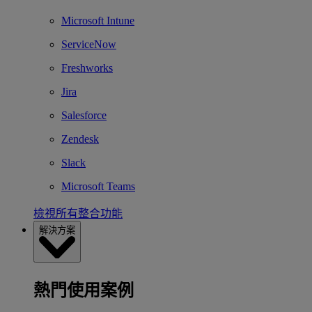
Microsoft Intune
ServiceNow
Freshworks
Jira
Salesforce
Zendesk
Slack
Microsoft Teams
檢視所有整合功能
解決方案
熱門使用案例