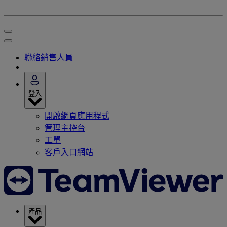
聯絡銷售人員
登入
開啟網頁應用程式
管理主控台
工單
客戶入口網站
產品