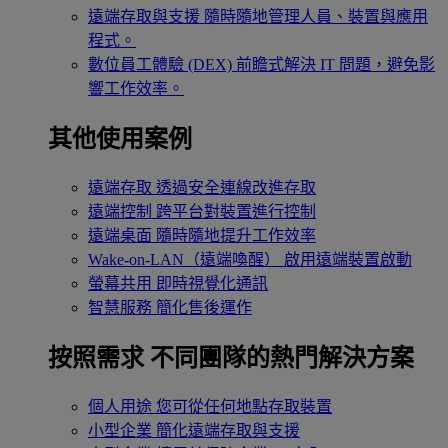
遠端存取與支援
隨時隨地管理人員、裝置與應用
程式。
數位員工體驗 (DEX)
前瞻式解決 IT 問題，避免影
響工作效率。
其他使用案例
遠端存取
透過安全連線改進存取
遠端控制
跨平台對裝置進行控制
遠端桌面
隨時隨地提升工作效率
Wake-on-LAN（遠端喚醒）
啟用遠端裝置啟動
螢幕共用
即時視覺化通訊
智慧服務
簡化售後運作
按照需求
不同團隊的熱門解決方案
個人用途
您可從任何地點存取裝置
小型企業
簡化遠端存取與支援