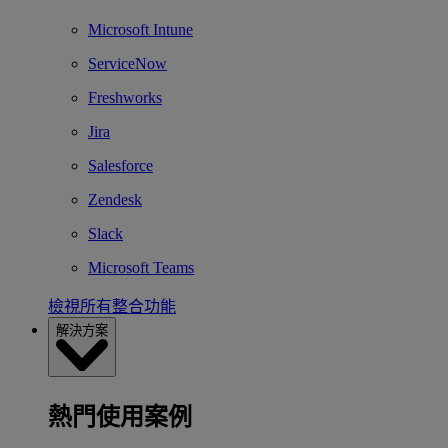
Microsoft Intune
ServiceNow
Freshworks
Jira
Salesforce
Zendesk
Slack
Microsoft Teams
檢視所有整合功能
解決方案
熱門使用案例