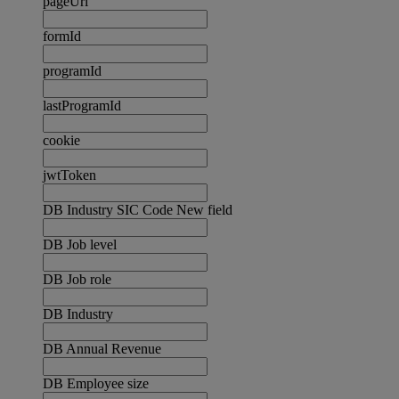
pageUrl
formId
programId
lastProgramId
cookie
jwtToken
DB Industry SIC Code New field
DB Job level
DB Job role
DB Industry
DB Annual Revenue
DB Employee size