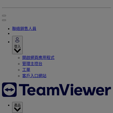
聯絡銷售人員
登入
開啟網頁應用程式
管理主控台
工單
客戶入口網站
產品