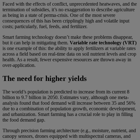
Faced with the effects of conflict, unprecedented heatwaves, and the
termination of subsidies, it’s no exaggeration to describe agriculture
as being in a state of perma-crisis. One of the most severe
consequences of this has been cripplingly high and volatile input
costs; particularly, fuel, feeds, and fertilizer.
Smart farming technology doesn’t make these problems disappear,
but it can help in mitigating them.
Variable rate technology (VRT)
is one example of this: the ability to apply fertilizers at variable rates
across a field based on real-time data on soil nutrient levels and crop
health. As a result, fewer expensive resources are thrown away in
over-application.
The need for higher yields
The world’s population is predicted to increase from its current 8
billion to 9.7 billion in 2050. Estimates vary, although one meta-
analysis found that food demand will increase between 35 and 56%
due to a combination of population growth, economic development,
and urbanization. Smart farming has a crucial role to play in filling
the food demand gap.
Through precision farming architecture (e.g., moisture, nutrient, and
canopy sensors, drones equipped with multispectral cameras, and