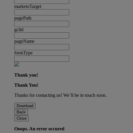
marketoTarget
pagePath
gclid
pageName
formType
Thank you!
Thank You!
Thanks for contacting us! We´ll be in touch soon.
Download
Back
Close
Ooops. An error occured