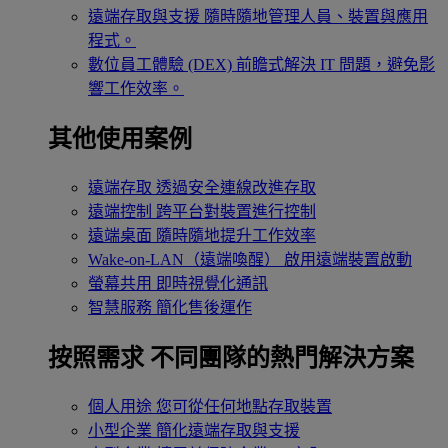
遠端存取與支援
隨時隨地管理人員、裝置與應用
程式。
數位員工體驗 (DEX)
前瞻式解決 IT 問題，避免影
響工作效率。
其他使用案例
遠端存取
透過安全連線改進存取
遠端控制
跨平台對裝置進行控制
遠端桌面
隨時隨地提升工作效率
Wake-on-LAN（遠端喚醒）
啟用遠端裝置啟動
螢幕共用
即時視覺化通訊
智慧服務
簡化售後運作
按照需求
不同團隊的熱門解決方案
個人用途
您可從任何地點存取裝置
小型企業
簡化遠端存取與支援