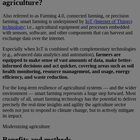
agriculture?
Also referred to as Farming 4.0, connected farming, or precision
farming, smart farming is underpinned by
IoT (Internet of Things)
technology
; i.e., agricultural equipment and processes embedded
with sensors, software, and other components that can harvest and
exchange data over the internet.
Especially when IoT is combined with complementary technologies
(e.g., advanced data analytics and automation),
farmers are
equipped to make sense of vast amounts of data, make better-
informed decisions and act quicker, covering areas such as soil
health monitoring, resource management, and usage, energy
efficiency, and waste reduction.
For the long-term resilience of agricultural systems — and the wider
environment — smart farming represents a huge step forward. Most
crucially of all, smart farming technology has the potential to deliver
precisely the real-time insights and agility the agriculture sector
needs not just to respond to climate change, but to actively mitigate
its impact.
Modernizing agriculture
Benefits and methods