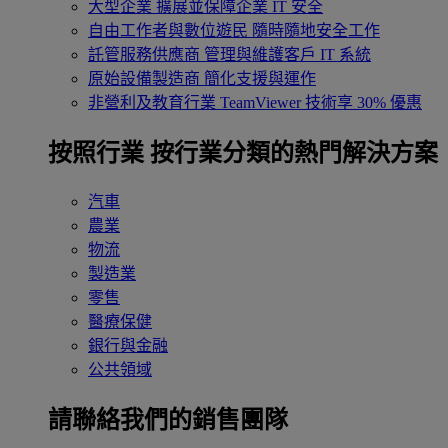
大型企業
擴展並保障企業 IT 安全
自由工作者與數位遊民
隨時隨地安全工作
託管服務供應商
管理與維護客戶 IT 系統
原始設備製造商
簡化支援與運作
非營利及教育行業
TeamViewer 技術享 30% 優惠
按照行業
按行業分類的熱門解決方案
汽車
農業
物流
製造業
零售
醫療保健
銀行與金融
公共領域
請聯絡我們的銷售團隊