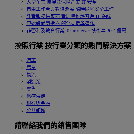
大型企業
擴展並保障企業 IT 安全
自由工作者與數位遊民
隨時隨地安全工作
託管服務供應商
管理與維護客戶 IT 系統
原始設備製造商
簡化支援與運作
非營利及教育行業
TeamViewer 技術享 30% 優惠
按照行業
按行業分類的熱門解決方案
汽車
農業
物流
製造業
零售
醫療保健
銀行與金融
公共領域
請聯絡我們的銷售團隊