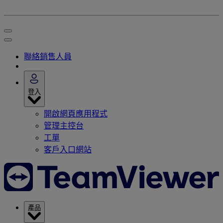
聯絡銷售人員
登入
開啟網頁應用程式
管理主控台
工單
客戶入口網站
產品