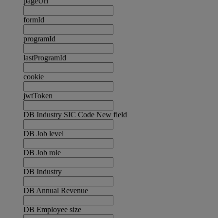
pageUrl
formId
programId
lastProgramId
cookie
jwtToken
DB Industry SIC Code New field
DB Job level
DB Job role
DB Industry
DB Annual Revenue
DB Employee size