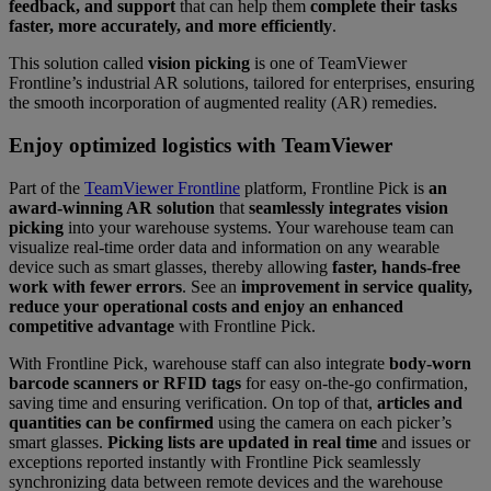
feedback, and support
that can help them
complete their tasks
faster, more accurately, and more efficiently
.
This solution called
vision picking
is one of TeamViewer
Frontline’s industrial AR solutions, tailored for enterprises, ensuring
the smooth incorporation of augmented reality (AR) remedies.
Enjoy optimized logistics with TeamViewer
Part of the
TeamViewer Frontline
platform, Frontline Pick is
an
award-winning AR solution
that
seamlessly integrates vision
picking
into your warehouse systems. Your warehouse team can
visualize real-time order data and information on any wearable
device such as smart glasses, thereby allowing
faster, hands-free
work with fewer errors
. See an
improvement in service quality,
reduce your operational costs and enjoy an enhanced
competitive advantage
with Frontline Pick.
With Frontline Pick, warehouse staff can also integrate
body-worn
barcode scanners or RFID tags
for easy on-the-go confirmation,
saving time and ensuring verification. On top of that,
articles and
quantities can be confirmed
using the camera on each picker’s
smart glasses.
Picking lists are updated in real time
and issues or
exceptions reported instantly with Frontline Pick seamlessly
synchronizing data between remote devices and the warehouse