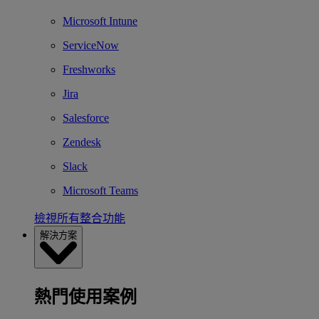
Microsoft Intune
ServiceNow
Freshworks
Jira
Salesforce
Zendesk
Slack
Microsoft Teams
檢視所有整合功能
解決方案
熱門使用案例