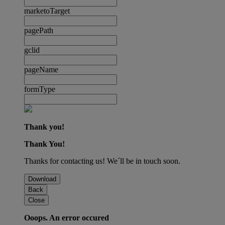
marketoTarget
pagePath
gclid
pageName
formType
Thank you!
Thank You!
Thanks for contacting us! We´ll be in touch soon.
Download
Back
Close
Ooops. An error occured