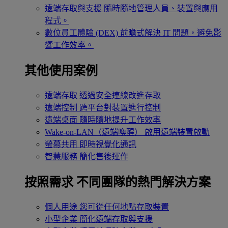
遠端存取與支援
隨時隨地管理人員、裝置與應用
程式。
數位員工體驗 (DEX)
前瞻式解決 IT 問題，避免影
響工作效率。
其他使用案例
遠端存取
透過安全連線改進存取
遠端控制
跨平台對裝置進行控制
遠端桌面
隨時隨地提升工作效率
Wake-on-LAN（遠端喚醒）
啟用遠端裝置啟動
螢幕共用
即時視覺化通訊
智慧服務
簡化售後運作
按照需求
不同團隊的熱門解決方案
個人用途
您可從任何地點存取裝置
小型企業
簡化遠端存取與支援