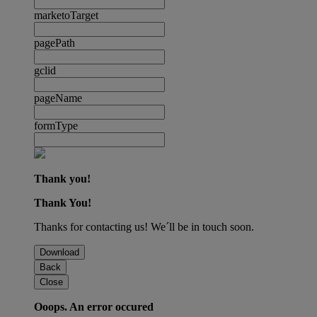
marketoTarget
pagePath
gclid
pageName
formType
Thank you!
Thank You!
Thanks for contacting us! We´ll be in touch soon.
Download
Back
Close
Ooops. An error occured