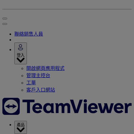
聯絡銷售人員
登入
開啟網頁應用程式
管理主控台
工單
客戶入口網站
產品