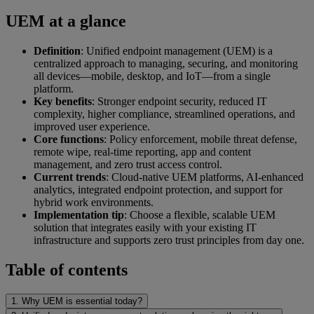
UEM at a glance
Definition
: Unified endpoint management (UEM) is a
centralized approach to managing, securing, and monitoring
all devices—mobile, desktop, and IoT—from a single
platform.
Key benefits
: Stronger endpoint security, reduced IT
complexity, higher compliance, streamlined operations, and
improved user experience.
Core functions
: Policy enforcement, mobile threat defense,
remote wipe, real-time reporting, app and content
management, and zero trust access control.
Current trends
: Cloud-native UEM platforms, AI-enhanced
analytics, integrated endpoint protection, and support for
hybrid work environments.
Implementation tip
: Choose a flexible, scalable UEM
solution that integrates easily with your existing IT
infrastructure and supports zero trust principles from day one.
Table of contents
1. Why UEM is essential today?