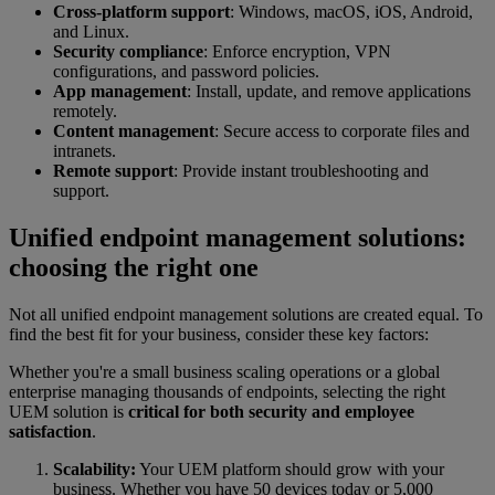
Cross-platform support
: Windows, macOS, iOS, Android,
and Linux.
Security compliance
: Enforce encryption, VPN
configurations, and password policies.
App management
: Install, update, and remove applications
remotely.
Content management
: Secure access to corporate files and
intranets.
Remote support
: Provide instant troubleshooting and
support.
Unified endpoint management solutions:
choosing the right one
Not all unified endpoint management solutions are created equal. To
find the best fit for your business, consider these key factors:
Whether you're a small business scaling operations or a global
enterprise managing thousands of endpoints, selecting the right
UEM solution is
critical for both security and employee
satisfaction
.
Scalability:
Your UEM platform should grow with your
business. Whether you have 50 devices today or 5,000