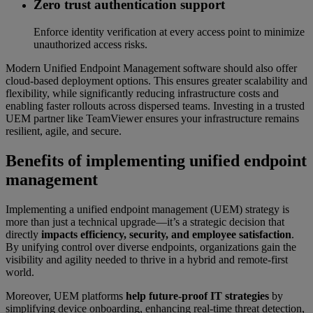
Zero trust authentication support
Enforce identity verification at every access point to minimize
unauthorized access risks.
Modern Unified Endpoint Management software should also offer
cloud-based deployment options. This ensures greater scalability and
flexibility, while significantly reducing infrastructure costs and
enabling faster rollouts across dispersed teams. Investing in a trusted
UEM partner like TeamViewer ensures your infrastructure remains
resilient, agile, and secure.
Benefits of implementing unified endpoint
management
Implementing a unified endpoint management (UEM) strategy is
more than just a technical upgrade—it’s a strategic decision that
directly
impacts efficiency, security, and employee satisfaction
.
By unifying control over diverse endpoints, organizations gain the
visibility and agility needed to thrive in a hybrid and remote-first
world.
Moreover, UEM platforms
help future-proof IT strategies
by
simplifying device onboarding, enhancing real-time threat detection,