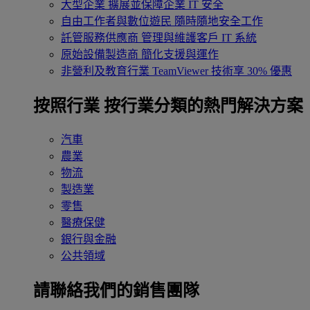
大型企業
擴展並保障企業 IT 安全
自由工作者與數位遊民
隨時隨地安全工作
託管服務供應商
管理與維護客戶 IT 系統
原始設備製造商
簡化支援與運作
非營利及教育行業
TeamViewer 技術享 30% 優惠
按照行業
按行業分類的熱門解決方案
汽車
農業
物流
製造業
零售
醫療保健
銀行與金融
公共領域
請聯絡我們的銷售團隊