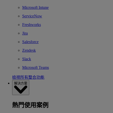
Microsoft Intune
ServiceNow
Freshworks
Jira
Salesforce
Zendesk
Slack
Microsoft Teams
檢視所有整合功能
解決方案
熱門使用案例