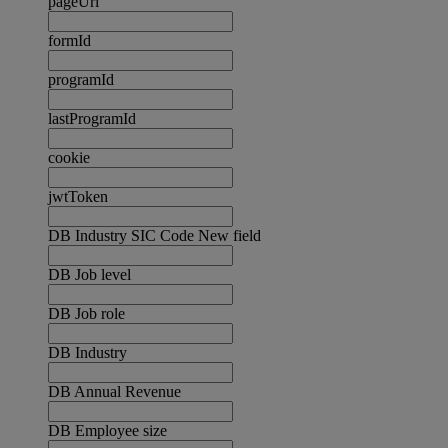
pageUrl
formId
programId
lastProgramId
cookie
jwtToken
DB Industry SIC Code New field
DB Job level
DB Job role
DB Industry
DB Annual Revenue
DB Employee size