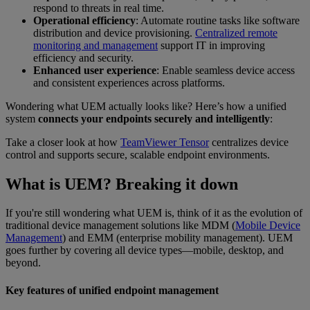
respond to threats in real time.
Operational efficiency
: Automate routine tasks like software
distribution and device provisioning.
Centralized remote
monitoring and management
support IT in improving
efficiency and security.
Enhanced user experience
: Enable seamless device access
and consistent experiences across platforms.
Wondering what UEM actually looks like? Here’s how a unified
system
connects your endpoints securely and intelligently
:
Take a closer look at how
TeamViewer Tensor
centralizes device
control and supports secure, scalable endpoint environments.
What is UEM? Breaking it down
If you're still wondering what UEM is, think of it as the evolution of
traditional device management solutions like MDM (
Mobile Device
Management
) and EMM (enterprise mobility management). UEM
goes further by covering all device types—mobile, desktop, and
beyond.
Key features of unified endpoint management