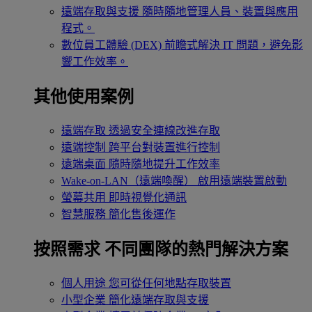
遠端存取與支援
隨時隨地管理人員、裝置與應用
程式。
數位員工體驗 (DEX)
前瞻式解決 IT 問題，避免影
響工作效率。
其他使用案例
遠端存取
透過安全連線改進存取
遠端控制
跨平台對裝置進行控制
遠端桌面
隨時隨地提升工作效率
Wake-on-LAN（遠端喚醒）
啟用遠端裝置啟動
螢幕共用
即時視覺化通訊
智慧服務
簡化售後運作
按照需求
不同團隊的熱門解決方案
個人用途
您可從任何地點存取裝置
小型企業
簡化遠端存取與支援