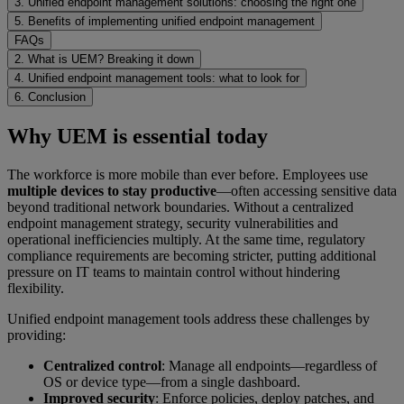
3. Unified endpoint management solutions: choosing the right one
5. Benefits of implementing unified endpoint management
FAQs
2. What is UEM? Breaking it down
4. Unified endpoint management tools: what to look for
6. Conclusion
Why UEM is essential today
The workforce is more mobile than ever before. Employees use
multiple devices to stay productive
—often accessing sensitive data
beyond traditional network boundaries. Without a centralized
endpoint management strategy, security vulnerabilities and
operational inefficiencies multiply. At the same time, regulatory
compliance requirements are becoming stricter, putting additional
pressure on IT teams to maintain control without hindering
flexibility.
Unified endpoint management tools address these challenges by
providing:
Centralized control
: Manage all endpoints—regardless of
OS or device type—from a single dashboard.
Improved security
: Enforce policies, deploy patches, and