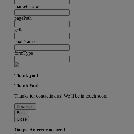
marketoTarget
pagePath
gclid
pageName
formType
Thank you!
Thank You!
Thanks for contacting us! We´ll be in touch soon.
Download
Back
Close
Ooops. An error occured