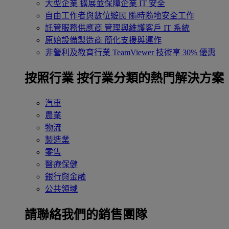
大型企業
擴展並保障企業 IT 安全
自由工作者與數位遊民
隨時隨地安全工作
託管服務供應商
管理與維護客戶 IT 系統
原始設備製造商
簡化支援與運作
非營利及教育行業
TeamViewer 技術享 30% 優惠
按照行業
按行業分類的熱門解決方案
汽車
農業
物流
製造業
零售
醫療保健
銀行與金融
公共領域
請聯絡我們的銷售團隊