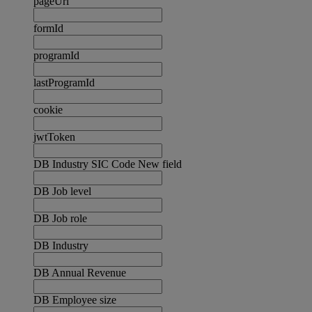
pageUrl
formId
programId
lastProgramId
cookie
jwtToken
DB Industry SIC Code New field
DB Job level
DB Job role
DB Industry
DB Annual Revenue
DB Employee size