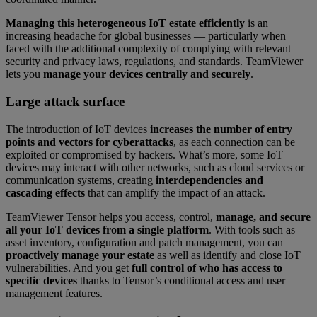
Managing this heterogeneous IoT estate efficiently
is an
increasing headache for global businesses — particularly when
faced with the additional complexity of complying with relevant
security and privacy laws, regulations, and standards. TeamViewer
lets you
manage your devices centrally and securely
.
Large attack surface
The introduction of IoT devices
increases the number of entry
points and vectors for cyberattacks
, as each connection can be
exploited or compromised by hackers. What’s more, some IoT
devices may interact with other networks, such as cloud services or
communication systems, creating
interdependencies and
cascading effects
that can amplify the impact of an attack.
TeamViewer Tensor helps you access, control,
manage, and secure
all your IoT devices from a single platform
. With tools such as
asset inventory, configuration and patch management, you can
proactively manage your estate
as well as identify and close IoT
vulnerabilities. And you get
full control of who has access to
specific devices
thanks to Tensor’s conditional access and user
management features.