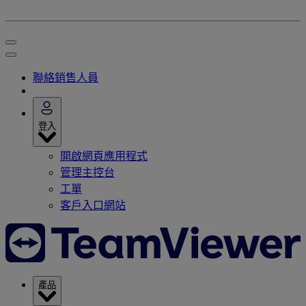
聯絡銷售人員
登入
開啟網頁應用程式
管理主控台
工單
客戶入口網站
產品