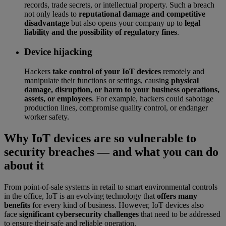
records, trade secrets, or intellectual property. Such a breach
not only leads to
reputational damage and competitive
disadvantage
but also opens your company up to
legal
liability and the possibility of regulatory fines
.
Device hijacking
Hackers
take control of your IoT devices
remotely and
manipulate their functions or settings, causing
physical
damage, disruption, or harm to your business operations,
assets, or employees
. For example, hackers could sabotage
production lines, compromise quality control, or endanger
worker safety.
Why IoT devices are so vulnerable to
security breaches — and what you can do
about it
From point-of-sale systems in retail to smart environmental controls
in the office, IoT is an evolving technology that
offers many
benefits
for every kind of business. However, IoT devices also
face
significant cybersecurity challenges
that need to be addressed
to ensure their safe and reliable operation.