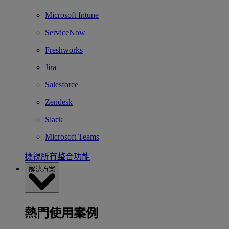
Microsoft Intune
ServiceNow
Freshworks
Jira
Salesforce
Zendesk
Slack
Microsoft Teams
檢視所有整合功能
解決方案
熱門使用案例