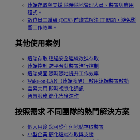
遠端存取與支援
隨時隨地管理人員、裝置與應用
程式。
數位員工體驗 (DEX)
前瞻式解決 IT 問題，避免影
響工作效率。
其他使用案例
遠端存取
透過安全連線改進存取
遠端控制
跨平台對裝置進行控制
遠端桌面
隨時隨地提升工作效率
Wake-on-LAN（遠端喚醒）
啟用遠端裝置啟動
螢幕共用
即時視覺化通訊
智慧服務
簡化售後運作
按照需求
不同團隊的熱門解決方案
個人用途
您可從任何地點存取裝置
小型企業
簡化遠端存取與支援