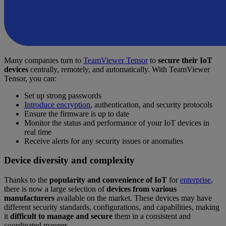
Many companies turn to
TeamViewer Tensor
to
secure their IoT
devices
centrally, remotely, and automatically. With TeamViewer
Tensor, you can:
Set up strong passwords
Introduce encryption
, authentication, and security protocols
Ensure the firmware is up to date
Monitor the status and performance of your IoT devices in
real time
Receive alerts for any security issues or anomalies
Device diversity and complexity
Thanks to the
popularity and convenience of IoT
for
enterprise
,
there is now a large selection of
devices from various
manufacturers
available on the market. These devices may have
different security standards, configurations, and capabilities, making
it
difficult to manage and secure
them in a consistent and
coordinated manner.