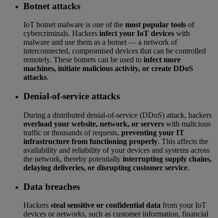
Botnet attacks
IoT botnet malware is one of the
most popular tools
of
cybercriminals. Hackers
infect your IoT devices
with
malware and use them as a botnet — a network of
interconnected, compromised devices that can be controlled
remotely. These botnets can be used to
infect more
machines, initiate malicious activity, or create DDoS
attacks
.
Denial-of-service attacks
During a distributed denial-of-service (DDoS) attack, hackers
overload your website, network, or servers
with malicious
traffic or thousands of requests,
preventing your IT
infrastructure from functioning properly
. This affects the
availability and reliability of your devices and systems across
the network, thereby potentially
interrupting supply chains,
delaying deliveries, or disrupting customer service
.
Data breaches
Hackers
steal sensitive or confidential data
from your IoT
devices or networks, such as customer information, financial