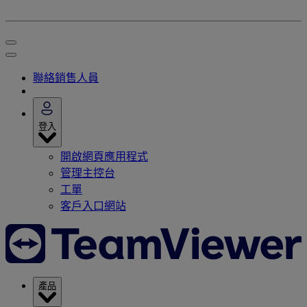
聯絡銷售人員
登入
開啟網頁應用程式
管理主控台
工單
客戶入口網站
產品