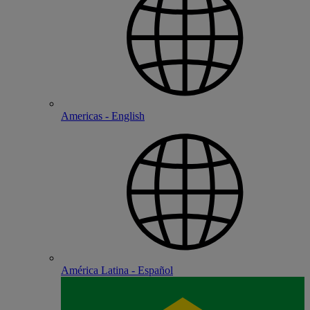
Americas - English
América Latina - Español