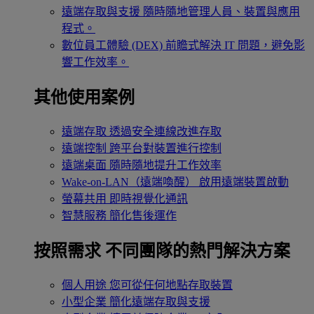
遠端存取與支援
隨時隨地管理人員、裝置與應用
程式。
數位員工體驗 (DEX)
前瞻式解決 IT 問題，避免影
響工作效率。
其他使用案例
遠端存取
透過安全連線改進存取
遠端控制
跨平台對裝置進行控制
遠端桌面
隨時隨地提升工作效率
Wake-on-LAN（遠端喚醒）
啟用遠端裝置啟動
螢幕共用
即時視覺化通訊
智慧服務
簡化售後運作
按照需求
不同團隊的熱門解決方案
個人用途
您可從任何地點存取裝置
小型企業
簡化遠端存取與支援