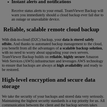
Instant alerts and notifications
Receive status alerts to your email. TeamViewer Backup will
warn you immediately should a cloud backup ever fail due to
an outage or unavailable device.
Reliable, scalable remote cloud backup
With disk-to-cloud (D2C) backup, your
data is stored safely
offsite.
And thanks to automated backup management to the cloud,
you benefit from all the advantages of
a scalable backup solution
,
with no need to worry about upgrading your own servers.
TeamViewer Backup builds on
reliable, highly secure
Amazon
Web Services (AWS) infrastructure and leverages AWS technology
to ensure that backups are always at
high availability
and ready to
be restored.
High-level encryption and secure data
storage
We take the security of your backups and stored data very seriously.
Maintaining the highest security standards is a top priority for us. All
communication between the client and the backup servers takes