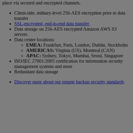
place via secured and encrypted channels.
Client-side, military-level 256-AES encryption prior to data
transfer
SSL-encrypted, end-to-end data transfer
Data storage on 256-AES encrypted Amazon AWS S3
servers
Data center locations:
EMEA:
Frankfurt, Paris, London, Dublin, Stockholm
AMERICAS:
Virginia (US), Montreal (CAN)
APAC:
Sydney, Tokyo, Mumbai, Seoul, Singapore
ISO/IEC 27001:2005 certification for information security
management systems and more
Redundant data storage
Discover more about our remote backup security standards