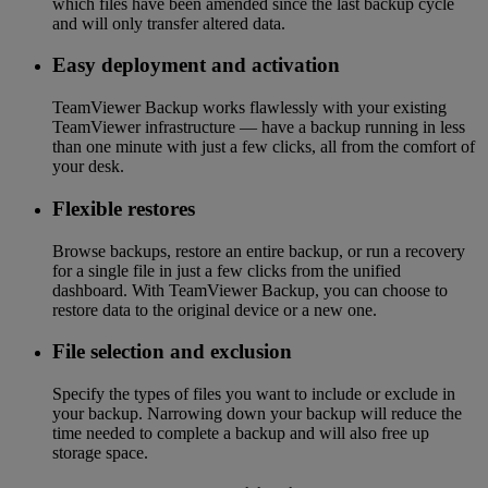
which files have been amended since the last backup cycle
and will only transfer altered data.
Easy deployment and activation
TeamViewer Backup works flawlessly with your existing
TeamViewer infrastructure — have a backup running in less
than one minute with just a few clicks, all from the comfort of
your desk.
Flexible restores
Browse backups, restore an entire backup, or run a recovery
for a single file in just a few clicks from the unified
dashboard. With TeamViewer Backup, you can choose to
restore data to the original device or a new one.
File selection and exclusion
Specify the types of files you want to include or exclude in
your backup. Narrowing down your backup will reduce the
time needed to complete a backup and will also free up
storage space.