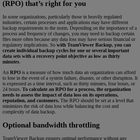
(RPO) that’s right for you
In some organizations, particularly those in heavily regulated
industries, certain processes and applications may have different
backup requirements to the norm. Depending on the importance of a
process and frequency of changes, you may need to backup certain
files more often because any data loss may have serious financial or
regulatory implications. So
with TeamViewer Backup, you can
create individual backup cycles for one or several important
data sets with a recovery point objective as low as thirty
minutes
.
An
RPO
is a measure of how much data an organization can afford
to lose in the event of a system failure, disaster, or other disruption. It
is expressed as a time interval, such as thirty minutes, four hours, or
24 hours.
To calculate an RPO for a process, the organization
needs to assess the impact of data loss on its operations,
reputation, and customers.
The RPO should be set at a level that
minimizes the risk of data loss while balancing the cost and
complexity of data backup.
Optional bandwidth throttling
TeamViewer Backup ensures optimal performance without any