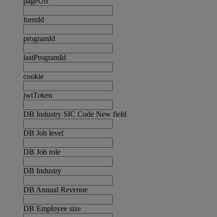
pageUrl
formId
programId
lastProgramId
cookie
jwtToken
DB Industry SIC Code New field
DB Job level
DB Job role
DB Industry
DB Annual Revenue
DB Employee size