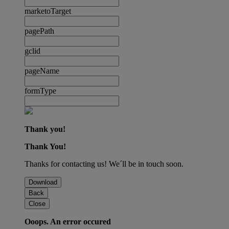
marketoTarget
pagePath
gclid
pageName
formType
Thank you!
Thank You!
Thanks for contacting us! We´ll be in touch soon.
Download
Back
Close
Ooops. An error occured