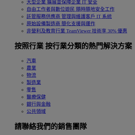
大型企業
擴展並保障企業 IT 安全
自由工作者與數位遊民
隨時隨地安全工作
託管服務供應商
管理與維護客戶 IT 系統
原始設備製造商
簡化支援與運作
非營利及教育行業
TeamViewer 技術享 30% 優惠
按照行業
按行業分類的熱門解決方案
汽車
農業
物流
製造業
零售
醫療保健
銀行與金融
公共領域
請聯絡我們的銷售團隊