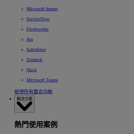
Microsoft Intune
ServiceNow
Freshworks
Jira
Salesforce
Zendesk
Slack
Microsoft Teams
檢視所有整合功能
解決方案
熱門使用案例