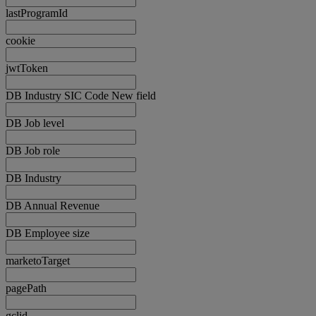
lastProgramId
cookie
jwtToken
DB Industry SIC Code New field
DB Job level
DB Job role
DB Industry
DB Annual Revenue
DB Employee size
marketoTarget
pagePath
gclid