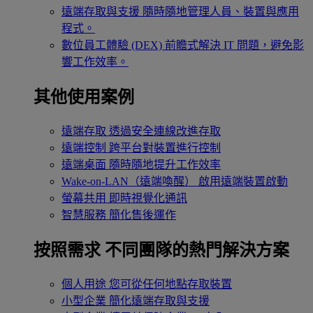
遠端存取與支援
隨時隨地管理人員、裝置與應用
程式。
數位員工體驗 (DEX)
前瞻式解決 IT 問題，避免影
響工作效率。
其他使用案例
遠端存取
透過安全連線改進存取
遠端控制
跨平台對裝置進行控制
遠端桌面
隨時隨地提升工作效率
Wake-on-LAN（遠端喚醒）
啟用遠端裝置啟動
螢幕共用
即時視覺化通訊
智慧服務
簡化售後運作
按照需求
不同團隊的熱門解決方案
個人用途
您可從任何地點存取裝置
小型企業
簡化遠端存取與支援