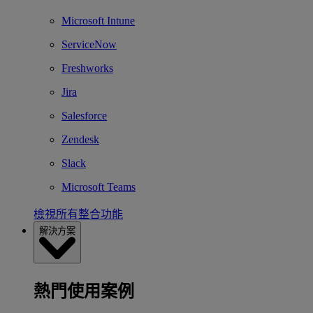
Microsoft Intune
ServiceNow
Freshworks
Jira
Salesforce
Zendesk
Slack
Microsoft Teams
檢視所有整合功能
解決方案
熱門使用案例