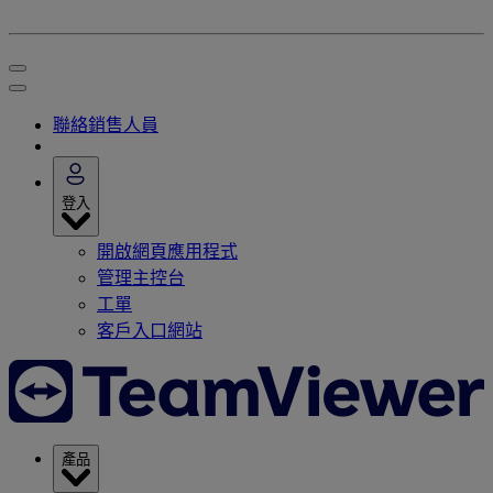
聯絡銷售人員
登入
開啟網頁應用程式
管理主控台
工單
客戶入口網站
產品