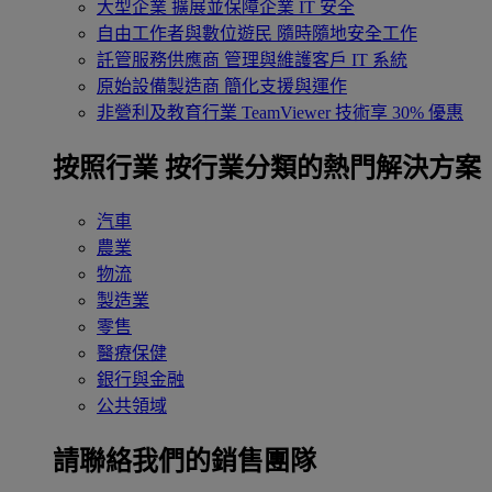
大型企業
擴展並保障企業 IT 安全
自由工作者與數位遊民
隨時隨地安全工作
託管服務供應商
管理與維護客戶 IT 系統
原始設備製造商
簡化支援與運作
非營利及教育行業
TeamViewer 技術享 30% 優惠
按照行業
按行業分類的熱門解決方案
汽車
農業
物流
製造業
零售
醫療保健
銀行與金融
公共領域
請聯絡我們的銷售團隊