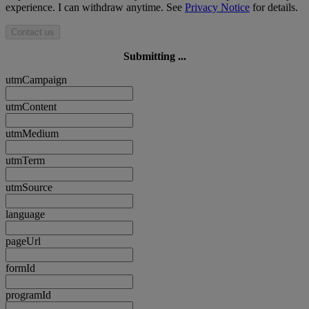
experience. I can withdraw anytime. See
Privacy Notice
for details.
Contact us
Submitting ...
utmCampaign
utmContent
utmMedium
utmTerm
utmSource
language
pageUrl
formId
programId