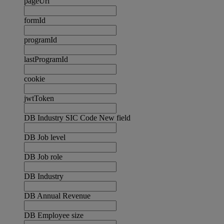
pageUrl
formId
programId
lastProgramId
cookie
jwtToken
DB Industry SIC Code New field
DB Job level
DB Job role
DB Industry
DB Annual Revenue
DB Employee size