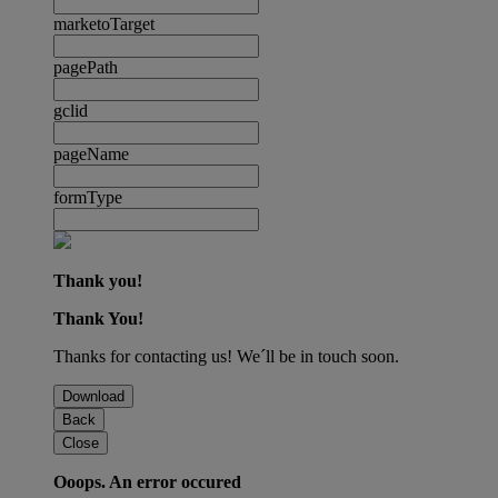
marketoTarget
pagePath
gclid
pageName
formType
Thank you!
Thank You!
Thanks for contacting us! We´ll be in touch soon.
Download
Back
Close
Ooops. An error occured