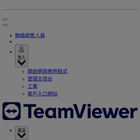
聯絡銷售人員
登入
開啟網頁應用程式
管理主控台
工單
客戶入口網站
產品