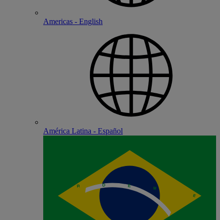
Americas - English
América Latina - Español