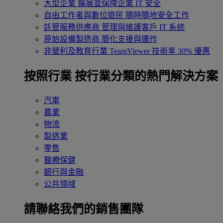
大型企業
擴展並保障企業 IT 安全
自由工作者與數位遊民
隨時隨地安全工作
託管服務供應商
管理與維護客戶 IT 系統
原始設備製造商
簡化支援與運作
非營利及教育行業
TeamViewer 技術享 30% 優惠
按照行業
按行業分類的熱門解決方案
汽車
農業
物流
製造業
零售
醫療保健
銀行與金融
公共領域
請聯絡我們的銷售團隊