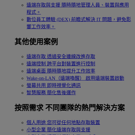
遠端存取與支援
隨時隨地管理人員、裝置與應用
程式。
數位員工體驗 (DEX)
前瞻式解決 IT 問題，避免影
響工作效率。
其他使用案例
遠端存取
透過安全連線改進存取
遠端控制
跨平台對裝置進行控制
遠端桌面
隨時隨地提升工作效率
Wake-on-LAN（遠端喚醒）
啟用遠端裝置啟動
螢幕共用
即時視覺化通訊
智慧服務
簡化售後運作
按照需求
不同團隊的熱門解決方案
個人用途
您可從任何地點存取裝置
小型企業
簡化遠端存取與支援