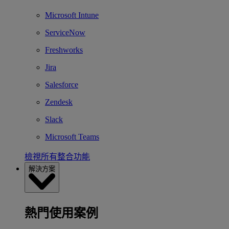
Microsoft Intune
ServiceNow
Freshworks
Jira
Salesforce
Zendesk
Slack
Microsoft Teams
檢視所有整合功能
解決方案
熱門使用案例