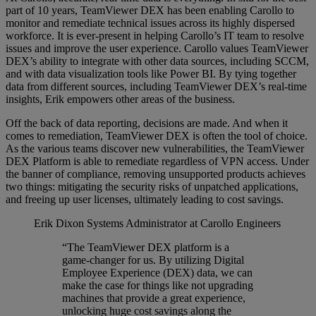
part of 10 years, TeamViewer DEX has been enabling Carollo to
monitor and remediate technical issues across its highly dispersed
workforce. It is ever-present in helping Carollo’s IT team to resolve
issues and improve the user experience. Carollo values TeamViewer
DEX’s ability to integrate with other data sources, including SCCM,
and with data visualization tools like Power BI. By tying together
data from different sources, including TeamViewer DEX’s real-time
insights, Erik empowers other areas of the business.
Off the back of data reporting, decisions are made. And when it
comes to remediation, TeamViewer DEX is often the tool of choice.
As the various teams discover new vulnerabilities, the TeamViewer
DEX Platform is able to remediate regardless of VPN access. Under
the banner of compliance, removing unsupported products achieves
two things: mitigating the security risks of unpatched applications,
and freeing up user licenses, ultimately leading to cost savings.
Erik Dixon
Systems Administrator at Carollo Engineers
“The TeamViewer DEX platform is a
game-changer for us. By utilizing Digital
Employee Experience (DEX) data, we can
make the case for things like not upgrading
machines that provide a great experience,
unlocking huge cost savings along the