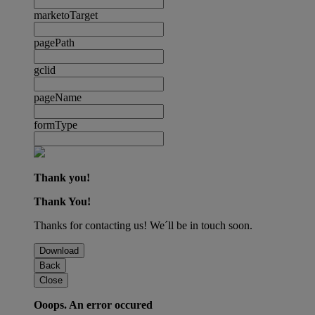
marketoTarget
pagePath
gclid
pageName
formType
Thank you!
Thank You!
Thanks for contacting us! We´ll be in touch soon.
Download
Back
Close
Ooops. An error occured