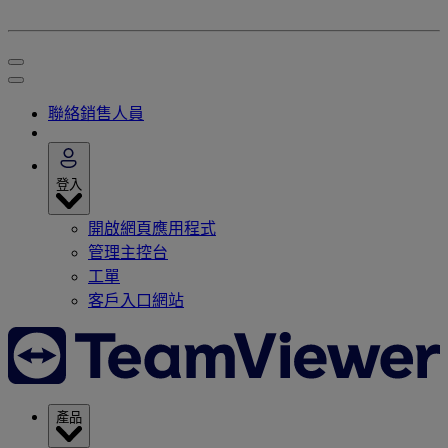
聯絡銷售人員
登入
開啟網頁應用程式
管理主控台
工單
客戶入口網站
產品