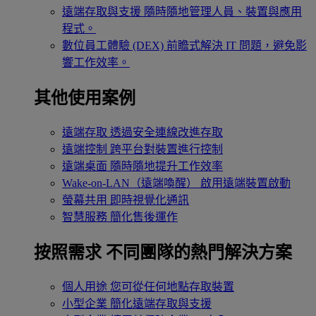
遠端存取與支援
隨時隨地管理人員、裝置與應用
程式。
數位員工體驗 (DEX)
前瞻式解決 IT 問題，避免影
響工作效率。
其他使用案例
遠端存取
透過安全連線改進存取
遠端控制
跨平台對裝置進行控制
遠端桌面
隨時隨地提升工作效率
Wake-on-LAN（遠端喚醒）
啟用遠端裝置啟動
螢幕共用
即時視覺化通訊
智慧服務
簡化售後運作
按照需求
不同團隊的熱門解決方案
個人用途
您可從任何地點存取裝置
小型企業
簡化遠端存取與支援