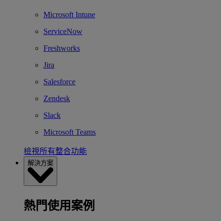
Microsoft Intune
ServiceNow
Freshworks
Jira
Salesforce
Zendesk
Slack
Microsoft Teams
檢視所有整合功能
解決方案
熱門使用案例