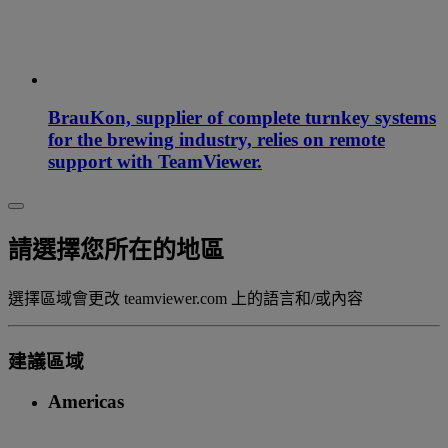
BrauKon, supplier of complete turnkey systems
for the brewing industry, relies on remote
support with TeamViewer.
請選擇您所在的地區
選擇區域會更改 teamviewer.com 上的語言和/或內容
建議區域
Americas