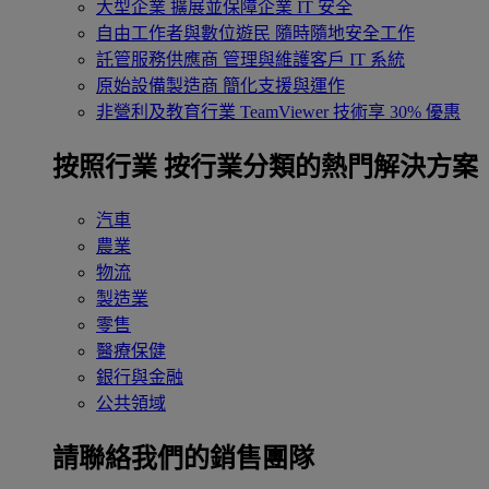
大型企業
擴展並保障企業 IT 安全
自由工作者與數位遊民
隨時隨地安全工作
託管服務供應商
管理與維護客戶 IT 系統
原始設備製造商
簡化支援與運作
非營利及教育行業
TeamViewer 技術享 30% 優惠
按照行業
按行業分類的熱門解決方案
汽車
農業
物流
製造業
零售
醫療保健
銀行與金融
公共領域
請聯絡我們的銷售團隊