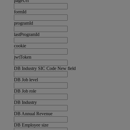
pageUrl
formId
programId
lastProgramId
cookie
jwtToken
DB Industry SIC Code New field
DB Job level
DB Job role
DB Industry
DB Annual Revenue
DB Employee size