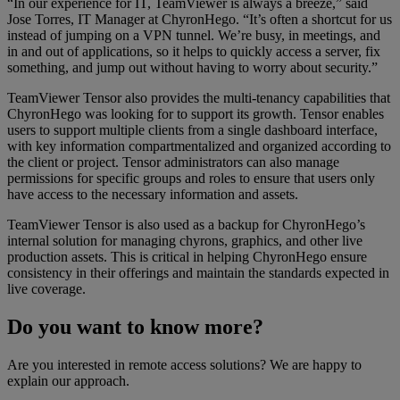
“In our experience for IT, TeamViewer is always a breeze,” said
Jose Torres, IT Manager at ChyronHego. “It’s often a shortcut for us
instead of jumping on a VPN tunnel. We’re busy, in meetings, and
in and out of applications, so it helps to quickly access a server, fix
something, and jump out without having to worry about security.”
TeamViewer Tensor also provides the multi-tenancy capabilities that
ChyronHego was looking for to support its growth. Tensor enables
users to support multiple clients from a single dashboard interface,
with key information compartmentalized and organized according to
the client or project. Tensor administrators can also manage
permissions for specific groups and roles to ensure that users only
have access to the necessary information and assets.
TeamViewer Tensor is also used as a backup for ChyronHego’s
internal solution for managing chyrons, graphics, and other live
production assets. This is critical in helping ChyronHego ensure
consistency in their offerings and maintain the standards expected in
live coverage.
Do you want to know more?
Are you interested in remote access solutions? We are happy to
explain our approach.