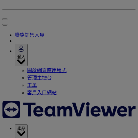
聯絡銷售人員
登入
開啟網頁應用程式
管理主控台
工單
客戶入口網站
產品