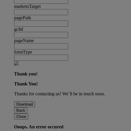
marketoTarget
pagePath
gclid
pageName
formType
Thank you!
Thank You!
Thanks for contacting us! We´ll be in touch soon.
Download
Back
Close
Ooops. An error occured