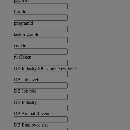
pageUrl
formId
programId
lastProgramId
cookie
jwtToken
DB Industry SIC Code New field
DB Job level
DB Job role
DB Industry
DB Annual Revenue
DB Employee size