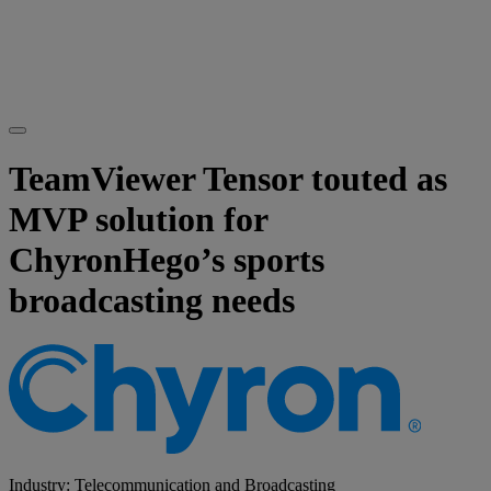
TeamViewer Tensor touted as
MVP solution for
ChyronHego’s sports
broadcasting needs
Industry: Telecommunication and Broadcasting