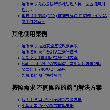
遠端存取與支援
隨時隨地管理人員、裝置與應用
程式。
數位員工體驗 (DEX)
前瞻式解決 IT 問題，避免影
響工作效率。
其他使用案例
遠端存取
透過安全連線改進存取
遠端控制
跨平台對裝置進行控制
遠端桌面
隨時隨地提升工作效率
Wake-on-LAN（遠端喚醒）
啟用遠端裝置啟動
螢幕共用
即時視覺化通訊
智慧服務
簡化售後運作
按照需求
不同團隊的熱門解決方案
個人用途
您可從任何地點存取裝置
小型企業
簡化遠端存取與支援