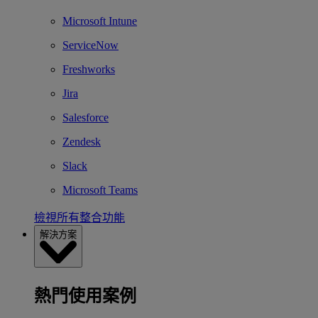
Microsoft Intune
ServiceNow
Freshworks
Jira
Salesforce
Zendesk
Slack
Microsoft Teams
檢視所有整合功能
解決方案
熱門使用案例