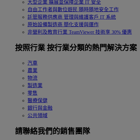
大型企業
擴展並保障企業 IT 安全
自由工作者與數位遊民
隨時隨地安全工作
託管服務供應商
管理與維護客戶 IT 系統
原始設備製造商
簡化支援與運作
非營利及教育行業
TeamViewer 技術享 30% 優惠
按照行業
按行業分類的熱門解決方案
汽車
農業
物流
製造業
零售
醫療保健
銀行與金融
公共領域
請聯絡我們的銷售團隊