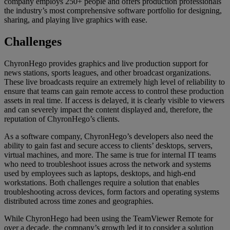
company employs 250+ people and offers production professionals
the industry’s most comprehensive software portfolio for designing,
sharing, and playing live graphics with ease.
Challenges
ChyronHego provides graphics and live production support for
news stations, sports leagues, and other broadcast organizations.
These live broadcasts require an extremely high level of reliability to
ensure that teams can gain remote access to control these production
assets in real time. If access is delayed, it is clearly visible to viewers
and can severely impact the content displayed and, therefore, the
reputation of ChyronHego’s clients.
As a software company, ChyronHego’s developers also need the
ability to gain fast and secure access to clients’ desktops, servers,
virtual machines, and more. The same is true for internal IT teams
who need to troubleshoot issues across the network and systems
used by employees such as laptops, desktops, and high-end
workstations. Both challenges require a solution that enables
troubleshooting across devices, form factors and operating systems
distributed across time zones and geographies.
While ChyronHego had been using the TeamViewer Remote for
over a decade, the company’s growth led it to consider a solution