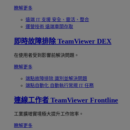
瞭解更多
遠端 IT 支援
安全、靈活、整合
運營技術
遠端車間存取
即時故障排除
TeamViewer DEX
在使用者受到影響前解決問題。
瞭解更多
端點故障排除
識別並解決問題
端點自動化
自動執行常規 IT 任務
連線工作者
TeamViewer Frontline
工業擴增實境極大提升工作效率。
瞭解更多