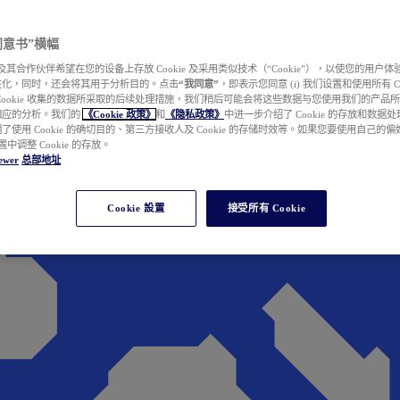
e 同意书”横幅
wer 及其合作伙伴希望在您的设备上存放 Cookie 及采用类似技术（“Cookie”），以使您的用
性化，同时，还会将其用于分析目的。点击
“我同意”
，即表示您同意 (i) 我们设置和使用所有 Cook
Cookie 收集的数据所采取的后续处理措施，我们稍后可能会将这些数据与您使用我们的产品
相应的分析。我们的
《Cookie 政策》
和
《隐私政策》
中进一步介绍了 Cookie 的存放和数据
了使用 Cookie 的确切目的、第三方接收人及 Cookie 的存储时效等。如果您要使用自己的
 设置中调整 Cookie 的存放。
ewer
总部地址
Cookie 設置
接受所有 Cookie