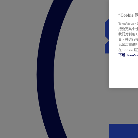
“Cooki
TeamVie
措施更具个
我们对利用 
合，并进行
尤其着重说明
在 Cookie
下载 TeamVi