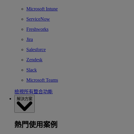
Microsoft Intune
ServiceNow
Freshworks
Jira
Salesforce
Zendesk
Slack
Microsoft Teams
檢視所有整合功能
解決方案
熱門使用案例