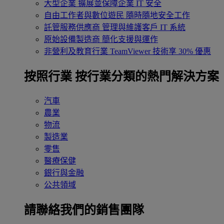
大型企業
擴展並保障企業 IT 安全
自由工作者與數位遊民
隨時隨地安全工作
託管服務供應商
管理與維護客戶 IT 系統
原始設備製造商
簡化支援與運作
非營利及教育行業
TeamViewer 技術享 30% 優惠
按照行業
按行業分類的熱門解決方案
汽車
農業
物流
製造業
零售
醫療保健
銀行與金融
公共領域
請聯絡我們的銷售團隊