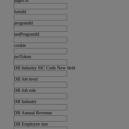
pageUrl
formId
programId
lastProgramId
cookie
jwtToken
DB Industry SIC Code New field
DB Job level
DB Job role
DB Industry
DB Annual Revenue
DB Employee size