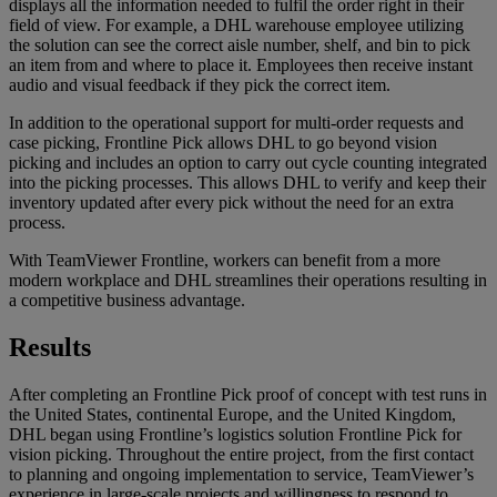
displays all the information needed to fulfil the order right in their
field of view. For example, a DHL warehouse employee utilizing
the solution can see the correct aisle number, shelf, and bin to pick
an item from and where to place it. Employees then receive instant
audio and visual feedback if they pick the correct item.
In addition to the operational support for multi-order requests and
case picking, Frontline Pick allows DHL to go beyond vision
picking and includes an option to carry out cycle counting integrated
into the picking processes. This allows DHL to verify and keep their
inventory updated after every pick without the need for an extra
process.
With TeamViewer Frontline, workers can benefit from a more
modern workplace and DHL streamlines their operations resulting in
a competitive business advantage.
Results
After completing an Frontline Pick proof of concept with test runs in
the United States, continental Europe, and the United Kingdom,
DHL began using Frontline’s logistics solution Frontline Pick for
vision picking. Throughout the entire project, from the first contact
to planning and ongoing implementation to service, TeamViewer’s
experience in large-scale projects and willingness to respond to