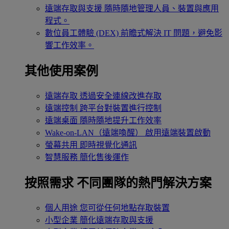
遠端存取與支援
隨時隨地管理人員、裝置與應用
程式。
數位員工體驗 (DEX)
前瞻式解決 IT 問題，避免影
響工作效率。
其他使用案例
遠端存取
透過安全連線改進存取
遠端控制
跨平台對裝置進行控制
遠端桌面
隨時隨地提升工作效率
Wake-on-LAN（遠端喚醒）
啟用遠端裝置啟動
螢幕共用
即時視覺化通訊
智慧服務
簡化售後運作
按照需求
不同團隊的熱門解決方案
個人用途
您可從任何地點存取裝置
小型企業
簡化遠端存取與支援