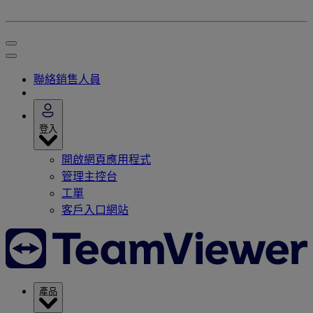
聯絡銷售人員
登入
開啟網頁應用程式
管理主控台
工單
客戶入口網站
產品