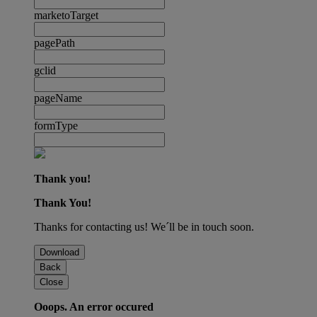
marketoTarget
pagePath
gclid
pageName
formType
Thank you!
Thank You!
Thanks for contacting us! We´ll be in touch soon.
Download
Back
Close
Ooops. An error occured