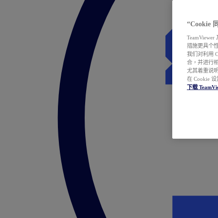
“Cooki
TeamVie
措施更具个
我们对利用 
合，并进行
尤其着重说明
在 Cookie
下载 TeamVi