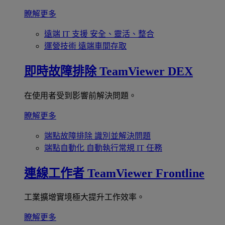
瞭解更多
遠端 IT 支援
安全、靈活、整合
運營技術
遠端車間存取
即時故障排除
TeamViewer DEX
在使用者受到影響前解決問題。
瞭解更多
端點故障排除
識別並解決問題
端點自動化
自動執行常規 IT 任務
連線工作者
TeamViewer Frontline
工業擴增實境極大提升工作效率。
瞭解更多