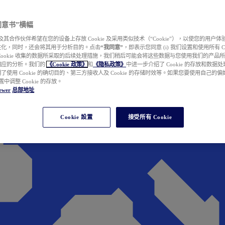
e 同意书”横幅
wer 及其合作伙伴希望在您的设备上存放 Cookie 及采用类似技术（“Cookie”），以使您的用
性化，同时，还会将其用于分析目的。点击
“我同意”
，即表示您同意 (i) 我们设置和使用所有 Cook
Cookie 收集的数据所采取的后续处理措施，我们稍后可能会将这些数据与您使用我们的产品
相应的分析。我们的
《Cookie 政策》
和
《隐私政策》
中进一步介绍了 Cookie 的存放和数据
了使用 Cookie 的确切目的、第三方接收人及 Cookie 的存储时效等。如果您要使用自己的
 设置中调整 Cookie 的存放。
ewer
总部地址
Cookie 設置
接受所有 Cookie