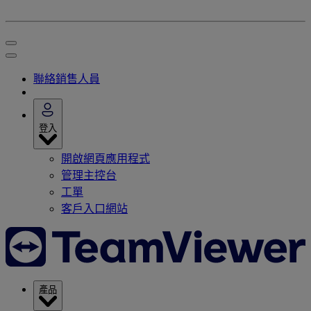
聯絡銷售人員
登入
開啟網頁應用程式
管理主控台
工單
客戶入口網站
產品