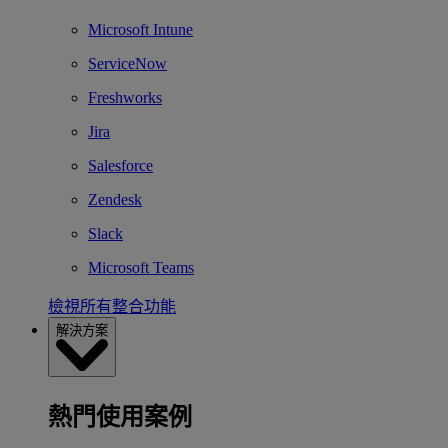
Microsoft Intune
ServiceNow
Freshworks
Jira
Salesforce
Zendesk
Slack
Microsoft Teams
檢視所有整合功能
解決方案
熱門使用案例