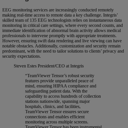
EEG monitoring services are increasingly conducted remotely
making real-time access to remote data a key challenge. Integris’
skilled team of 135 EEG technologists relies on instantaneous data
monitoring in critical care settings, where every second counts, and
immediate identification of abnormal brain activity allows medical
professionals to intervene promptly with appropriate treatments.
However, ensuring swift data rendering and live viewing can have
notable obstacles. Additionally, customization and security remain
predominant, with the need to tailor solutions to clients’ privacy and
security expectations.
Steven Estes
President/CEO at Integris
“TeamViewer Tensor’s robust security
features provide unparalleled peace of
mind, ensuring HIPAA compliance and
safeguarding patient data. With the
capability to access hundreds of collection
stations nationwide, spanning major
hospitals, clinics, and facilities,
TeamViewer Tensor ensures secure
connections and enables efficient
monitoring across multiple screens.
TeamViewer Tensor has been instrumental