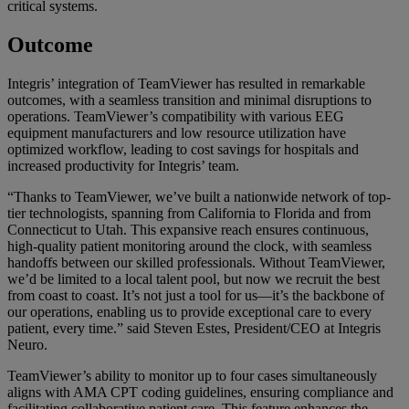
critical systems.
Outcome
Integris’ integration of TeamViewer has resulted in remarkable
outcomes, with a seamless transition and minimal disruptions to
operations. TeamViewer’s compatibility with various EEG
equipment manufacturers and low resource utilization have
optimized workflow, leading to cost savings for hospitals and
increased productivity for Integris’ team.
“Thanks to TeamViewer, we’ve built a nationwide network of top-
tier technologists, spanning from California to Florida and from
Connecticut to Utah. This expansive reach ensures continuous,
high-quality patient monitoring around the clock, with seamless
handoffs between our skilled professionals. Without TeamViewer,
we’d be limited to a local talent pool, but now we recruit the best
from coast to coast. It’s not just a tool for us—it’s the backbone of
our operations, enabling us to provide exceptional care to every
patient, every time.”
said Steven Estes, President/CEO at Integris
Neuro.
TeamViewer’s ability to monitor up to four cases simultaneously
aligns with AMA CPT coding guidelines, ensuring compliance and
facilitating collaborative patient care. This feature enhances the