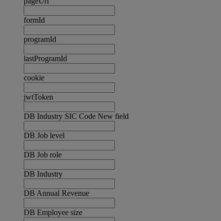
pageUrl
formId
programId
lastProgramId
cookie
jwtToken
DB Industry SIC Code New field
DB Job level
DB Job role
DB Industry
DB Annual Revenue
DB Employee size