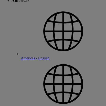
Americas
Americas - English