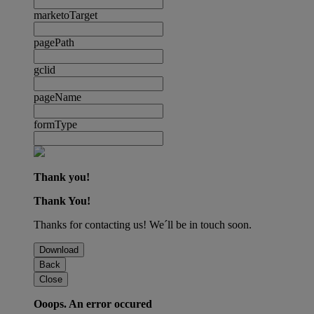
marketoTarget
pagePath
gclid
pageName
formType
Thank you!
Thank You!
Thanks for contacting us! We´ll be in touch soon.
Download
Back
Close
Ooops. An error occured