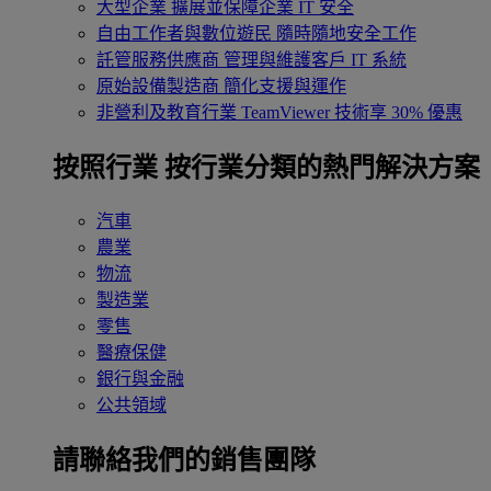
大型企業
擴展並保障企業 IT 安全
自由工作者與數位遊民
隨時隨地安全工作
託管服務供應商
管理與維護客戶 IT 系統
原始設備製造商
簡化支援與運作
非營利及教育行業
TeamViewer 技術享 30% 優惠
按照行業
按行業分類的熱門解決方案
汽車
農業
物流
製造業
零售
醫療保健
銀行與金融
公共領域
請聯絡我們的銷售團隊