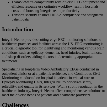
TeamViewer’s compatibility with diverse EEG equipment and
efficient resource use optimize workflow, saving hospitals
costs and boosting Integris’ team productivity
Tensor’s security ensures HIPAA compliance and safeguards
patient data
Introduction
Integris Neuro provides cutting-edge EEG monitoring solutions to
healthcare practices and facilities across the US. EEG monitoring is
a crucial diagnostic tool for identifying and monitoring various brain
conditions, such as epilepsy, dementia, head injuries, brain tumors,
and sleep disorders, aiding doctors in determining appropriate
treatments.
Specializing in long-term Video Ambulatory EEGs conducted in
outpatient clinics or at a patient’s residence; and Continuous EEG
Monitoring conducted on hospital inpatients in critical care or
Epilepsy Monitoring Units, Integris Neuro prioritizes safety,
reliability, and quality in its services. With a strong reputation in the
healthcare industry, Integris Neuro offers comprehensive solutions to
meet the diverse needs of patients and healthcare providers.
Challenges