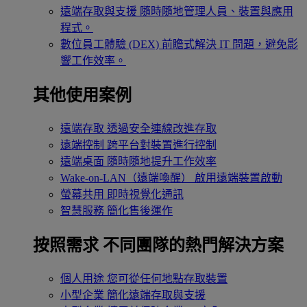
遠端存取與支援
隨時隨地管理人員、裝置與應用
程式。
數位員工體驗 (DEX)
前瞻式解決 IT 問題，避免影
響工作效率。
其他使用案例
遠端存取
透過安全連線改進存取
遠端控制
跨平台對裝置進行控制
遠端桌面
隨時隨地提升工作效率
Wake-on-LAN（遠端喚醒）
啟用遠端裝置啟動
螢幕共用
即時視覺化通訊
智慧服務
簡化售後運作
按照需求
不同團隊的熱門解決方案
個人用途
您可從任何地點存取裝置
小型企業
簡化遠端存取與支援