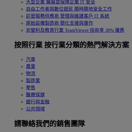
大型企業
擴展並保障企業 IT 安全
自由工作者與數位遊民
隨時隨地安全工作
託管服務供應商
管理與維護客戶 IT 系統
原始設備製造商
簡化支援與運作
非營利及教育行業
TeamViewer 技術享 30% 優惠
按照行業
按行業分類的熱門解決方案
汽車
農業
物流
製造業
零售
醫療保健
銀行與金融
公共領域
請聯絡我們的銷售團隊