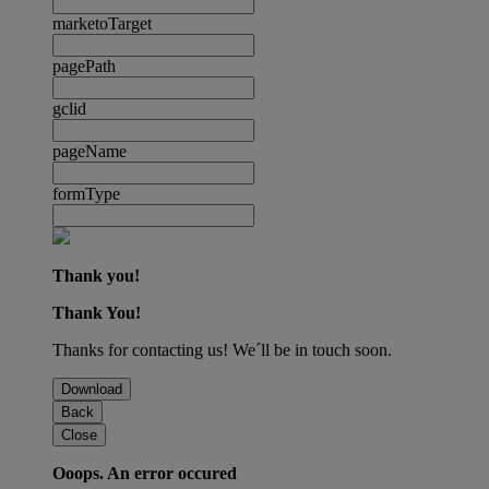
marketoTarget
pagePath
gclid
pageName
formType
Thank you!
Thank You!
Thanks for contacting us! We´ll be in touch soon.
Download
Back
Close
Ooops. An error occured