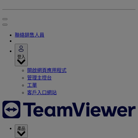
聯絡銷售人員
登入
開啟網頁應用程式
管理主控台
工單
客戶入口網站
產品