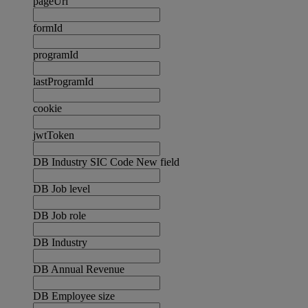
pageUrl
formId
programId
lastProgramId
cookie
jwtToken
DB Industry SIC Code New field
DB Job level
DB Job role
DB Industry
DB Annual Revenue
DB Employee size