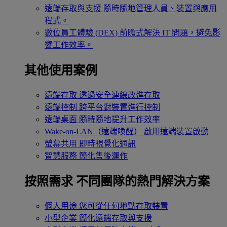
遠端存取與支援
隨時隨地管理人員、裝置與應用
程式。
數位員工體驗 (DEX)
前瞻式解決 IT 問題，避免影
響工作效率。
其他使用案例
遠端存取
透過安全連線改進存取
遠端控制
跨平台對裝置進行控制
遠端桌面
隨時隨地提升工作效率
Wake-on-LAN（遠端喚醒）
啟用遠端裝置啟動
螢幕共用
即時視覺化通訊
智慧服務
簡化售後運作
按照需求
不同團隊的熱門解決方案
個人用途
您可從任何地點存取裝置
小型企業
簡化遠端存取與支援