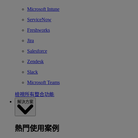
Microsoft Intune
ServiceNow
Freshworks
Jira
Salesforce
Zendesk
Slack
Microsoft Teams
檢視所有整合功能
解決方案
熱門使用案例