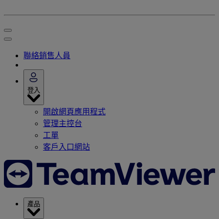
聯絡銷售人員
登入
開啟網頁應用程式
管理主控台
工單
客戶入口網站
產品