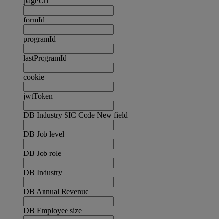
pageUrl
formId
programId
lastProgramId
cookie
jwtToken
DB Industry SIC Code New field
DB Job level
DB Job role
DB Industry
DB Annual Revenue
DB Employee size