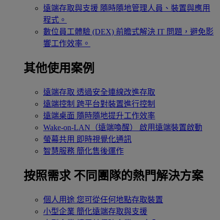
遠端存取與支援
隨時隨地管理人員、裝置與應用
程式。
數位員工體驗 (DEX)
前瞻式解決 IT 問題，避免影
響工作效率。
其他使用案例
遠端存取
透過安全連線改進存取
遠端控制
跨平台對裝置進行控制
遠端桌面
隨時隨地提升工作效率
Wake-on-LAN（遠端喚醒）
啟用遠端裝置啟動
螢幕共用
即時視覺化通訊
智慧服務
簡化售後運作
按照需求
不同團隊的熱門解決方案
個人用途
您可從任何地點存取裝置
小型企業
簡化遠端存取與支援