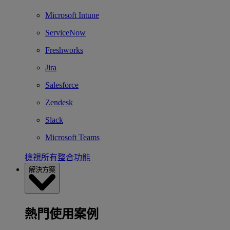
Microsoft Intune
ServiceNow
Freshworks
Jira
Salesforce
Zendesk
Slack
Microsoft Teams
檢視所有整合功能
解決方案
熱門使用案例