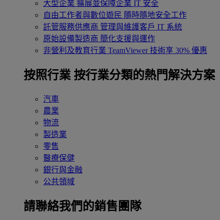
大型企業
擴展並保障企業 IT 安全
自由工作者與數位遊民
隨時隨地安全工作
託管服務供應商
管理與維護客戶 IT 系統
原始設備製造商
簡化支援與運作
非營利及教育行業
TeamViewer 技術享 30% 優惠
按照行業
按行業分類的熱門解決方案
汽車
農業
物流
製造業
零售
醫療保健
銀行與金融
公共領域
請聯絡我們的銷售團隊