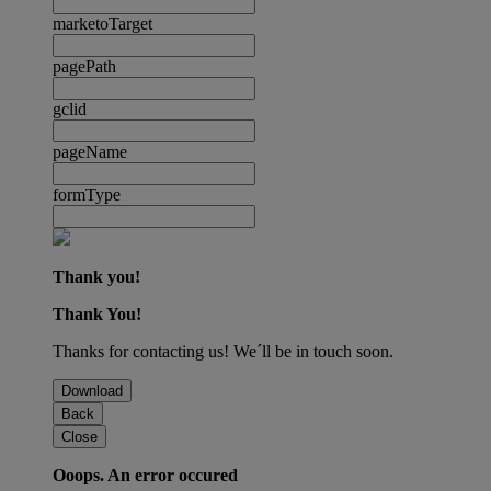
marketoTarget
pagePath
gclid
pageName
formType
Thank you!
Thank You!
Thanks for contacting us! We´ll be in touch soon.
Download
Back
Close
Ooops. An error occured