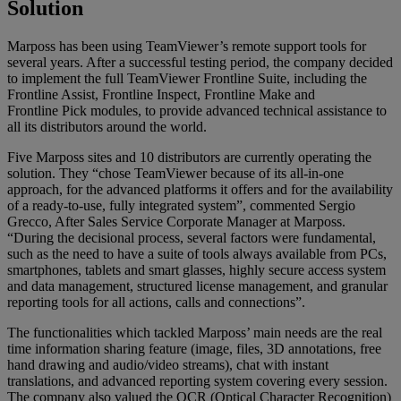
Solution
Marposs has been using TeamViewer’s remote support tools for
several years. After a successful testing period, the company decided
to implement the full TeamViewer Frontline Suite, including the
Frontline Assist, Frontline Inspect, Frontline Make and
Frontline Pick modules, to provide advanced technical assistance to
all its distributors around the world.
Five Marposs sites and 10 distributors are currently operating the
solution. They “chose TeamViewer because of its all-in-one
approach, for the advanced platforms it offers and for the availability
of a ready-to-use, fully integrated system”, commented Sergio
Grecco, After Sales Service Corporate Manager at Marposs.
“During the decisional process, several factors were fundamental,
such as the need to have a suite of tools always available from PCs,
smartphones, tablets and smart glasses, highly secure access system
and data management, structured license management, and granular
reporting tools for all actions, calls and connections”.
The functionalities which tackled Marposs’ main needs are the real
time information sharing feature (image, files, 3D annotations, free
hand drawing and audio/video streams), chat with instant
translations, and advanced reporting system covering every session.
The company also valued the OCR (Optical Character Recognition)