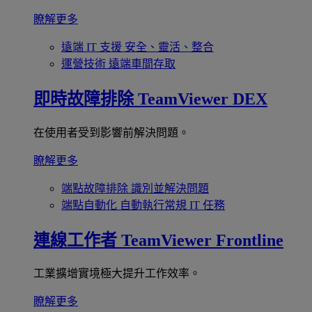
瞭解更多
遠端 IT 支援
安全、靈活、整合
運營技術
遠端車間存取
即時故障排除
TeamViewer DEX
在使用者受到影響前解決問題。
瞭解更多
端點故障排除
識別並解決問題
端點自動化
自動執行常規 IT 任務
連線工作者
TeamViewer Frontline
工業擴增實境極大提升工作效率。
瞭解更多