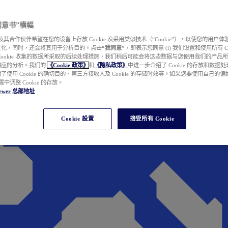
e 同意书”横幅
wer 及其合作伙伴希望在您的设备上存放 Cookie 及采用类似技术（“Cookie”），以使您的用
性化，同时，还会将其用于分析目的。点击
“我同意”
，即表示您同意 (i) 我们设置和使用所有 Cook
Cookie 收集的数据所采取的后续处理措施，我们稍后可能会将这些数据与您使用我们的产品
相应的分析。我们的
《Cookie 政策》
和
《隐私政策》
中进一步介绍了 Cookie 的存放和数据
了使用 Cookie 的确切目的、第三方接收人及 Cookie 的存储时效等。如果您要使用自己的
 设置中调整 Cookie 的存放。
ewer
总部地址
Cookie 設置
接受所有 Cookie