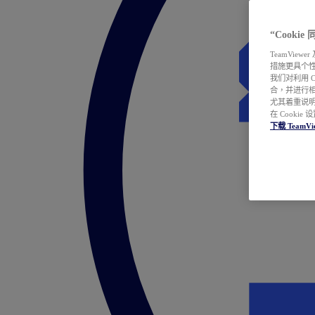
“Cooki
TeamVie
措施更具个
我们对利用 
合，并进行
尤其着重说明
在 Cookie
下载 TeamVi