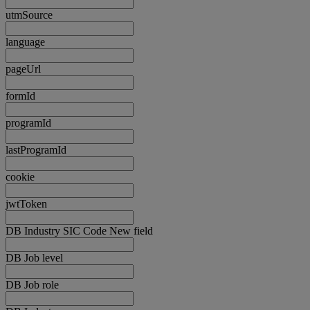
utmSource
language
pageUrl
formId
programId
lastProgramId
cookie
jwtToken
DB Industry SIC Code New field
DB Job level
DB Job role