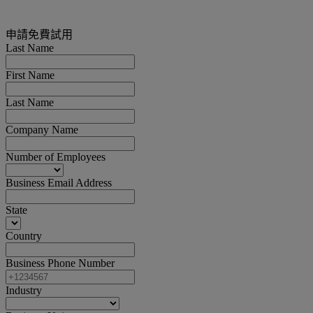
申請免費試用
Last Name
First Name
Last Name
Company Name
Number of Employees
Business Email Address
State
Country
Business Phone Number
Industry