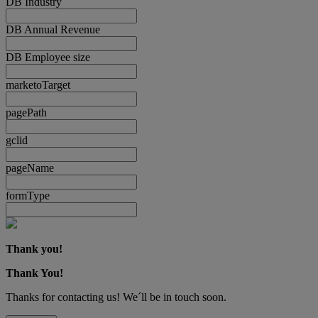
DB Industry
DB Annual Revenue
DB Employee size
marketoTarget
pagePath
gclid
pageName
formType
Thank you!
Thank You!
Thanks for contacting us! We´ll be in touch soon.