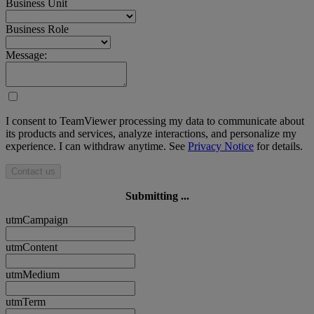
Business Unit
Business Role
Message:
I consent to TeamViewer processing my data to communicate about
its products and services, analyze interactions, and personalize my
experience. I can withdraw anytime. See
Privacy Notice
for details.
Contact us
Submitting ...
utmCampaign
utmContent
utmMedium
utmTerm