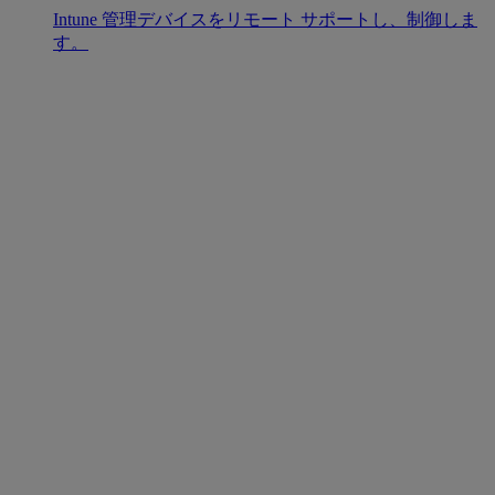
Intune 管理デバイスをリモート サポートし、制御しま
す。