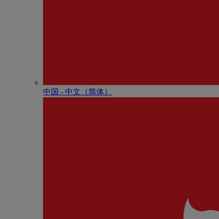
中国 - 中⽂（简体）