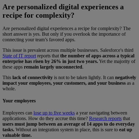
Are personalized digital experiences a
recipe for complexity?
Are personalized digital experiences a recipe for complexity? The
short answer is yes. But only if you overlook the importance of
connecting your team’s favored apps.
This issue is prevalent across multiple businesses. Salesforce's third
State of IT report
reports that
the number of apps across a typical
enterprise has risen by 26% in just two years.
Yet the majority of
these apps
remain largely unconnected
.
This
lack of connectivity
is not to be taken lightly. It can
negatively
impact your employees, your customers, and your business
as a
whole.
Your employees
Employees can
lose up to five weeks
a year navigating between
applications. How do they accrue this time?
Research reports
that
users must jump between an average of 14 apps to do everyday
tasks.
Without an integration system in place, this is sure to
eat up
valuable time.