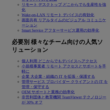
リモート デスクトップ
どこからでも生産性を強
化
Wake-on-LAN
リモート デバイスの有効化
画面共有
リアルタイムのビジュアル コミュニケ
ーション
Smart Service
アフターサービス運用の効率化
必要別
様々なチーム向けの人気ソ
リューション
個人利用
どこからでもデバイスへアクセス
小規模事業者
リモート アクセスとサポートを手
軽に
企業
大企業・組織の IT を拡張・保護する
管理サービス プロバイダー
クライアントの IT を
管理・保守する
OEM
サポートと業務の効率化
非営利団体と教育機関
TeamViewer テクノロジー
が 30% オフ