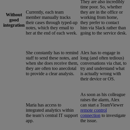
They are also incredibly
time poor. So, whether
Currently, each team
they are in the office or
Without
member manually tracks
working from home,
good
their cases through typed-up
they prefer to contact
integration
notes, which they email to
him via Slack rather than
her at the end of each week.
going to the service desk.
She constantly has to remind
Alex has to engage in
staff to send these notes, and
long (and often tedious)
when she does receive them,
conversations via chat, to
they are often too anecdotal
try and understand what
to provide a clear analysis.
is actually wrong with
their device or OS.
As soon as his colleague
raises the alarm, Alex
Maria has access to
can start a TeamViewer
integrated analytics within
remote control
the team’s central IT support
connection
to investigate
app.
the issue.