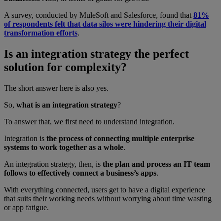
A survey, conducted by MuleSoft and Salesforce, found that
81%
of respondents felt that data silos were hindering their digital
transformation efforts
.
Is an integration strategy the perfect
solution for complexity?
The short answer here is also yes.
So,
what is an integration strategy
?
To answer that, we first need to understand integration.
Integration is
the process of connecting multiple enterprise
systems to work together as a whole
.
An integration strategy, then, is
the plan and process an IT team
follows to effectively connect a business’s apps
.
With everything connected, users get to have a digital experience
that suits their working needs without worrying about time wasting
or app fatigue.