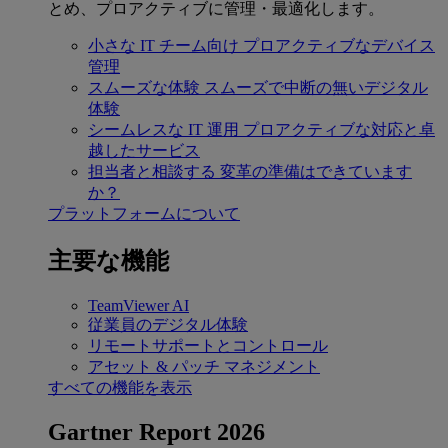
とめ、プロアクティブに管理・最適化します。
小さな IT チーム向け
プロアクティブなデバイス
管理
スムーズな体験
スムーズで中断の無いデジタル
体験
シームレスな IT 運用
プロアクティブな対応と卓
越したサービス
担当者と相談する
変革の準備はできています
か？
プラットフォームについて
主要な機能
TeamViewer AI
従業員のデジタル体験
リモートサポートとコントロール
アセット & パッチ マネジメント
すべての機能を表示
Gartner Report 2026