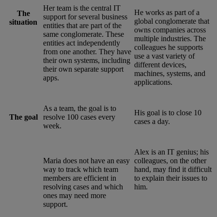
Her team is the central IT
He works as part of a
The
support for several business
global conglomerate that
situation
entities that are part of the
owns companies across
same conglomerate. These
multiple industries. The
entities act independently
colleagues he supports
from one another. They have
use a vast variety of
their own systems, including
different devices,
their own separate support
machines, systems, and
apps.
applications.
As a team, the goal is to
His goal is to close 10
The goal
resolve 100 cases every
cases a day.
week.
Alex is an IT genius; his
Maria does not have an easy
colleagues, on the other
way to track which team
hand, may find it difficult
members are efficient in
to explain their issues to
resolving cases and which
him.
ones may need more
support.