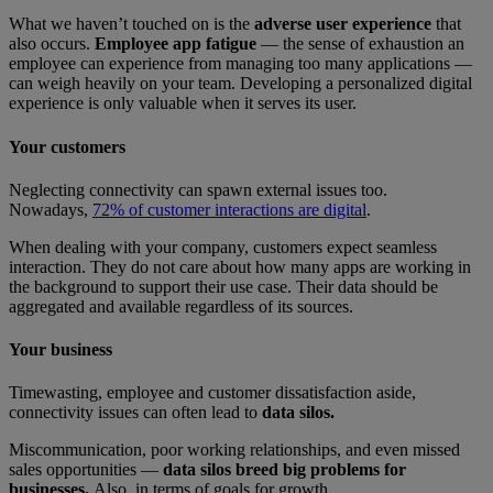
What we haven’t touched on is the
adverse user experience
that
also occurs.
Employee app fatigue
— the sense of exhaustion an
employee can experience from managing too many applications —
can weigh heavily on your team. Developing a personalized digital
experience is only valuable when it serves its user.
Your customers
Neglecting connectivity can spawn external issues too.
Nowadays,
72% of customer interactions are digital
.
When dealing with your company, customers expect seamless
interaction. They do not care about how many apps are working in
the background to support their use case. Their data should be
aggregated and available regardless of its sources.
Your business
Timewasting, employee and customer dissatisfaction aside,
connectivity issues can often lead to
data silos.
Miscommunication, poor working relationships, and even missed
sales opportunities —
data silos breed big problems for
businesses.
Also, in terms of goals for growth.