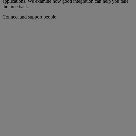
applications. We examine how good integration can help you take
the time back.
Connect and support people