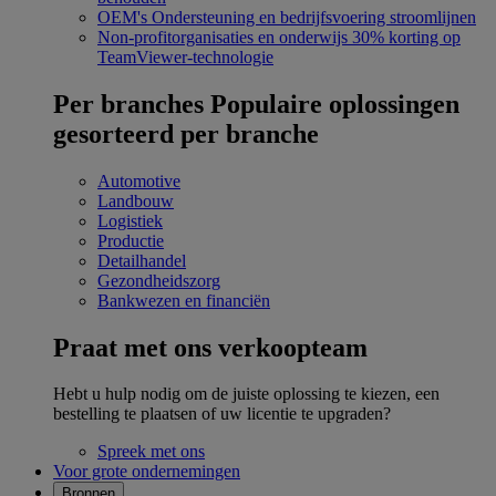
OEM's
Ondersteuning en bedrijfsvoering stroomlijnen
Non-profitorganisaties en onderwijs
30% korting op
TeamViewer-technologie
Per branches
Populaire oplossingen
gesorteerd per branche
Automotive
Landbouw
Logistiek
Productie
Detailhandel
Gezondheidszorg
Bankwezen en financiën
Praat met ons verkoopteam
Hebt u hulp nodig om de juiste oplossing te kiezen, een
bestelling te plaatsen of uw licentie te upgraden?
Spreek met ons
Voor grote ondernemingen
Bronnen