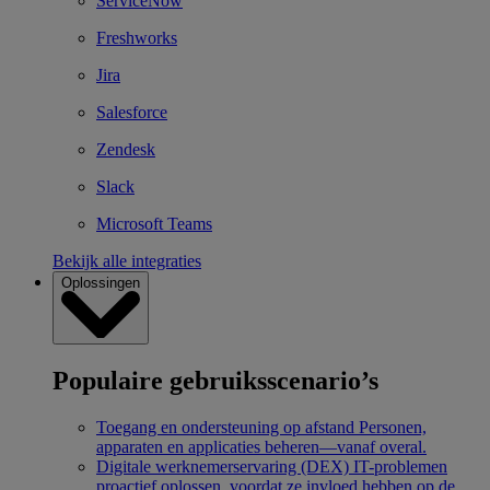
ServiceNow
Freshworks
Jira
Salesforce
Zendesk
Slack
Microsoft Teams
Bekijk alle integraties
Oplossingen
Populaire gebruiksscenario’s
Toegang en ondersteuning op afstand
Personen,
apparaten en applicaties beheren—vanaf overal.
Digitale werknemerservaring (DEX)
IT-problemen
proactief oplossen, voordat ze invloed hebben op de