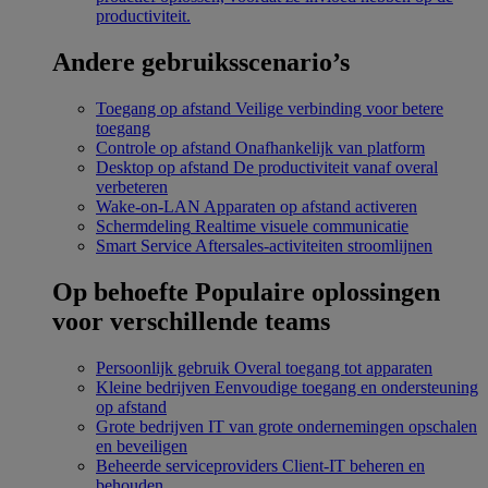
productiviteit.
Andere gebruiksscenario’s
Toegang op afstand
Veilige verbinding voor betere
toegang
Controle op afstand
Onafhankelijk van platform
Desktop op afstand
De productiviteit vanaf overal
verbeteren
Wake-on-LAN
Apparaten op afstand activeren
Schermdeling
Realtime visuele communicatie
Smart Service
Aftersales-activiteiten stroomlijnen
Op behoefte
Populaire oplossingen
voor verschillende teams
Persoonlijk gebruik
Overal toegang tot apparaten
Kleine bedrijven
Eenvoudige toegang en ondersteuning
op afstand
Grote bedrijven
IT van grote ondernemingen opschalen
en beveiligen
Beheerde serviceproviders
Client-IT beheren en
behouden