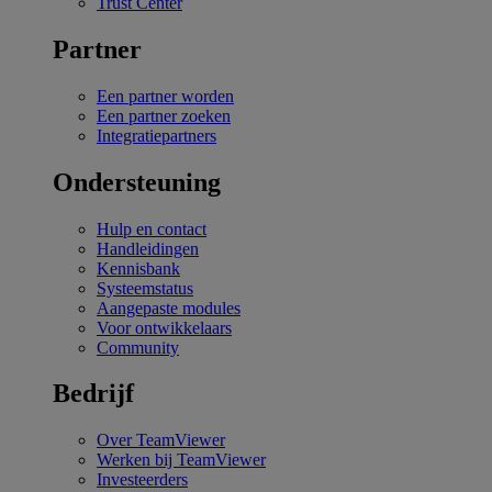
Trust Center
Partner
Een partner worden
Een partner zoeken
Integratiepartners
Ondersteuning
Hulp en contact
Handleidingen
Kennisbank
Systeemstatus
Aangepaste modules
Voor ontwikkelaars
Community
Bedrijf
Over TeamViewer
Werken bij TeamViewer
Investeerders