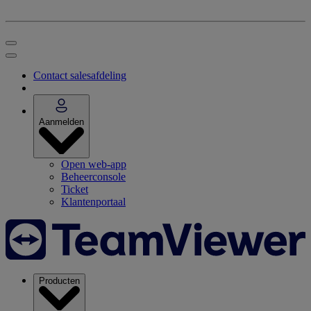
Contact salesafdeling
Aanmelden
Open web-app
Beheerconsole
Ticket
Klantenportaal
Producten