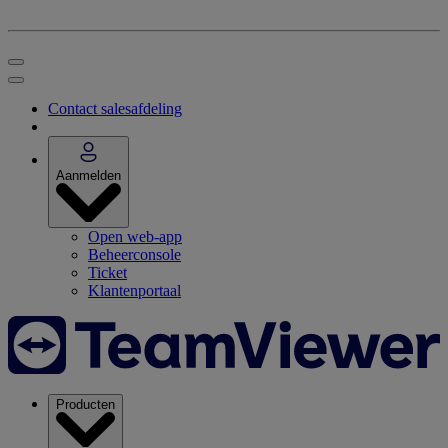
Contact salesafdeling
Aanmelden
Open web-app
Beheerconsole
Ticket
Klantenportaal
Producten