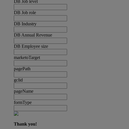
DB Job level
DB Job role
DB Industry
DB Annual Revenue
DB Employee size
marketoTarget
pagePath
gclid
pageName
formType
Thank you!