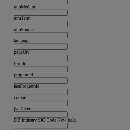
utmMedium
utmTerm
utmSource
language
pageUrl
formId
programId
lastProgramId
cookie
jwtToken
DB Industry SIC Code New field