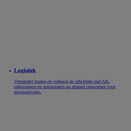
Logistiek
Verminder fouten en verhoog de efficiëntie met AR-
oplossingen en oplossingen op afstand ontworpen voor
procesprecisie.