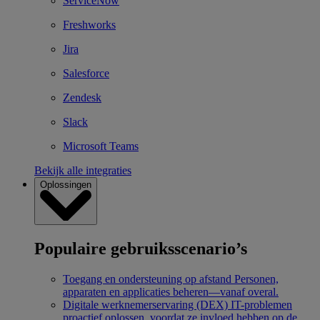
ServiceNow
Freshworks
Jira
Salesforce
Zendesk
Slack
Microsoft Teams
Bekijk alle integraties
Oplossingen
Populaire gebruiksscenario’s
Toegang en ondersteuning op afstand
Personen,
apparaten en applicaties beheren—vanaf overal.
Digitale werknemerservaring (DEX)
IT-problemen
proactief oplossen, voordat ze invloed hebben op de