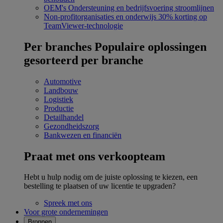
OEM's
Ondersteuning en bedrijfsvoering stroomlijnen
Non-profitorganisaties en onderwijs
30% korting op
TeamViewer-technologie
Per branches
Populaire oplossingen
gesorteerd per branche
Automotive
Landbouw
Logistiek
Productie
Detailhandel
Gezondheidszorg
Bankwezen en financiën
Praat met ons verkoopteam
Hebt u hulp nodig om de juiste oplossing te kiezen, een
bestelling te plaatsen of uw licentie te upgraden?
Spreek met ons
Voor grote ondernemingen
Bronnen