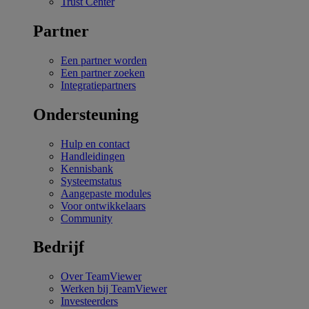
Trust Center
Partner
Een partner worden
Een partner zoeken
Integratiepartners
Ondersteuning
Hulp en contact
Handleidingen
Kennisbank
Systeemstatus
Aangepaste modules
Voor ontwikkelaars
Community
Bedrijf
Over TeamViewer
Werken bij TeamViewer
Investeerders