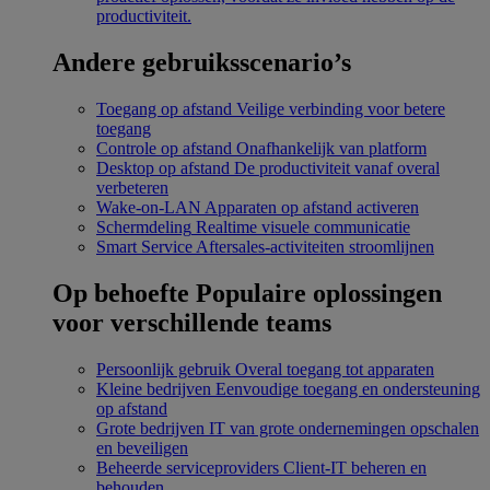
productiviteit.
Andere gebruiksscenario’s
Toegang op afstand
Veilige verbinding voor betere
toegang
Controle op afstand
Onafhankelijk van platform
Desktop op afstand
De productiviteit vanaf overal
verbeteren
Wake-on-LAN
Apparaten op afstand activeren
Schermdeling
Realtime visuele communicatie
Smart Service
Aftersales-activiteiten stroomlijnen
Op behoefte
Populaire oplossingen
voor verschillende teams
Persoonlijk gebruik
Overal toegang tot apparaten
Kleine bedrijven
Eenvoudige toegang en ondersteuning
op afstand
Grote bedrijven
IT van grote ondernemingen opschalen
en beveiligen
Beheerde serviceproviders
Client-IT beheren en
behouden