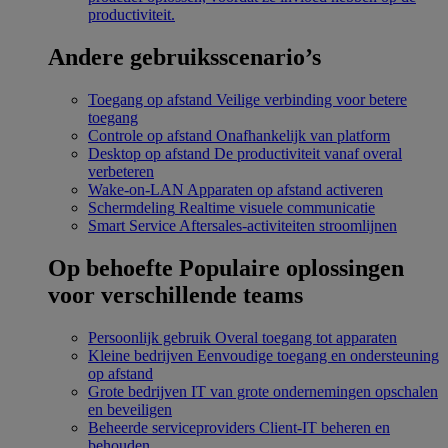
productiviteit.
Andere gebruiksscenario’s
Toegang op afstand
Veilige verbinding voor betere
toegang
Controle op afstand
Onafhankelijk van platform
Desktop op afstand
De productiviteit vanaf overal
verbeteren
Wake-on-LAN
Apparaten op afstand activeren
Schermdeling
Realtime visuele communicatie
Smart Service
Aftersales-activiteiten stroomlijnen
Op behoefte
Populaire oplossingen
voor verschillende teams
Persoonlijk gebruik
Overal toegang tot apparaten
Kleine bedrijven
Eenvoudige toegang en ondersteuning
op afstand
Grote bedrijven
IT van grote ondernemingen opschalen
en beveiligen
Beheerde serviceproviders
Client-IT beheren en
behouden