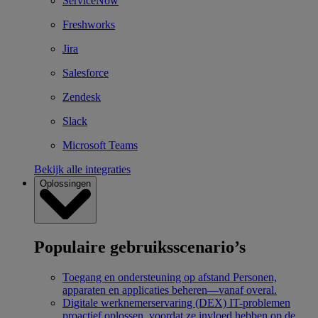
ServiceNow
Freshworks
Jira
Salesforce
Zendesk
Slack
Microsoft Teams
Bekijk alle integraties
Oplossingen
Populaire gebruiksscenario’s
Toegang en ondersteuning op afstand
Personen,
apparaten en applicaties beheren—vanaf overal.
Digitale werknemerservaring (DEX)
IT-problemen
proactief oplossen, voordat ze invloed hebben op de