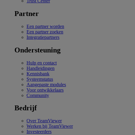
Trust Center
Partner
Een partner worden
Een partner zoeken
Integratiepartners
Ondersteuning
Hulp en contact
Handleidingen
Kennisbank
Systeemstatus
Aangepaste modules
Voor ontwikkelaars
Community
Bedrijf
Over TeamViewer
Werken bij TeamViewer
Investeerders