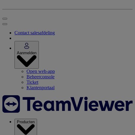
Contact salesafdeling
Aanmelden
Open web-app
Beheerconsole
Ticket
Klantenportaal
Producten