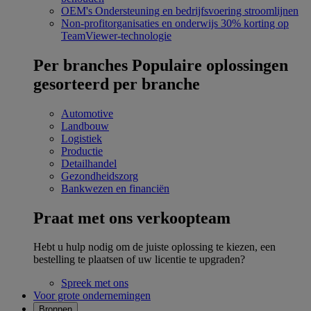
OEM's
Ondersteuning en bedrijfsvoering stroomlijnen
Non-profitorganisaties en onderwijs
30% korting op
TeamViewer-technologie
Per branches
Populaire oplossingen
gesorteerd per branche
Automotive
Landbouw
Logistiek
Productie
Detailhandel
Gezondheidszorg
Bankwezen en financiën
Praat met ons verkoopteam
Hebt u hulp nodig om de juiste oplossing te kiezen, een
bestelling te plaatsen of uw licentie te upgraden?
Spreek met ons
Voor grote ondernemingen
Bronnen