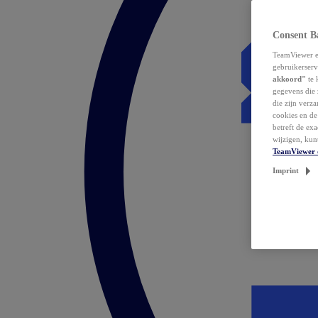
Consent B
TeamViewer en
gebruikerserv
akkoord"
te 
gegevens die 
die zijn verz
cookies en d
betreft de ex
wijzigen, kun
TeamViewer 
Imprint