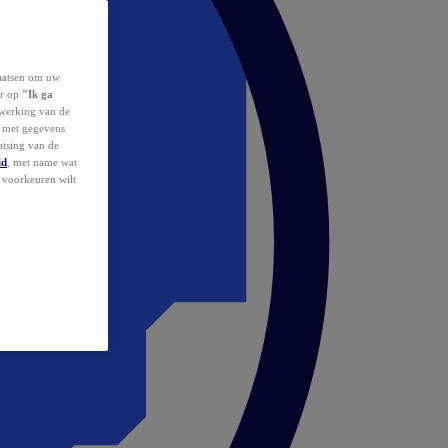
laatsen om uw
or op
"Ik ga
erwerking van de
d met gegevens
atsing van de
id
, met name wat
w voorkeuren wilt