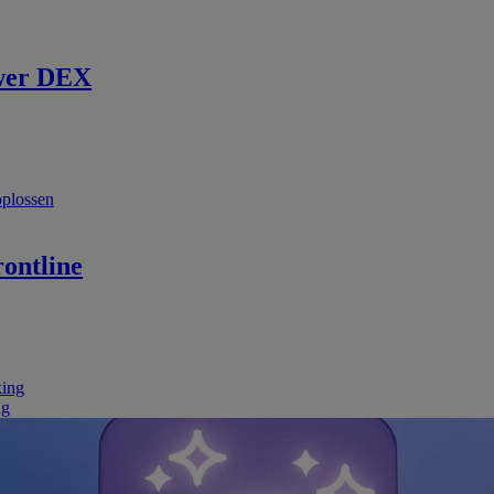
wer DEX
oplossen
ontline
king
ng