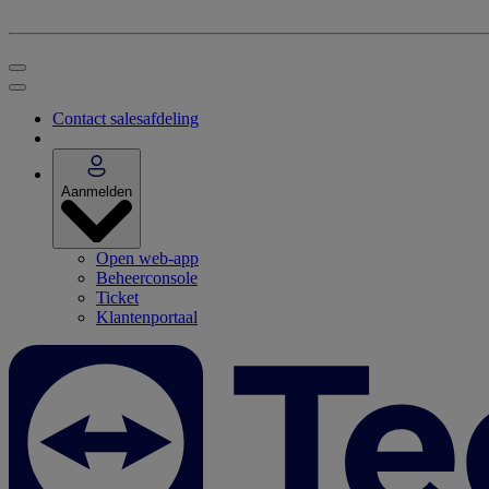
Contact salesafdeling
Aanmelden
Open web-app
Beheerconsole
Ticket
Klantenportaal