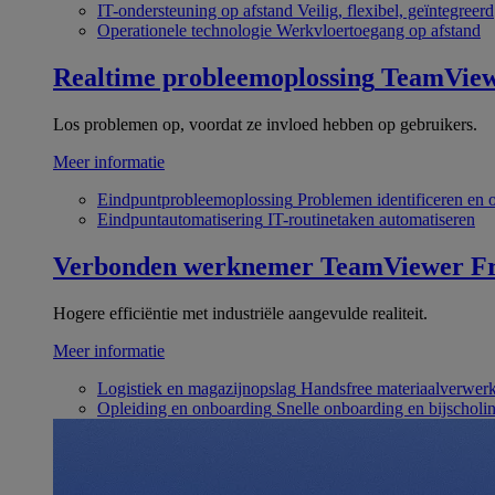
IT-ondersteuning op afstand
Veilig, flexibel, geïntegreerd
Operationele technologie
Werkvloertoegang op afstand
Realtime probleemoplossing
TeamVie
Los problemen op, voordat ze invloed hebben op gebruikers.
Meer informatie
Eindpuntprobleemoplossing
Problemen identificeren en 
Eindpuntautomatisering
IT-routinetaken automatiseren
Verbonden werknemer
TeamViewer Fr
Hogere efficiëntie met industriële aangevulde realiteit.
Meer informatie
Logistiek en magazijnopslag
Handsfree materiaalverwer
Opleiding en onboarding
Snelle onboarding en bijscholi