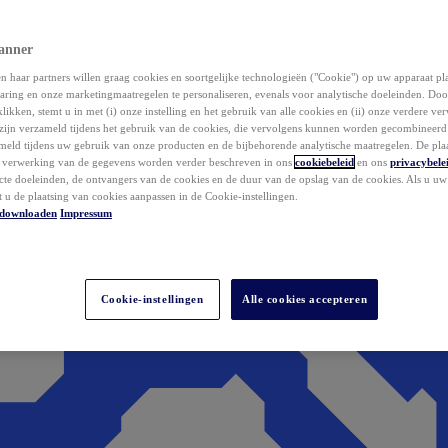
anner
 haar partners willen graag cookies en soortgelijke technologieën ("Cookie") op uw apparaat p
aring en onze marketingmaatregelen te personaliseren, evenals voor analytische doeleinden. Do
klikken, stemt u in met (i) onze instelling en het gebruik van alle cookies en (ii) onze verdere v
zijn verzameld tijdens het gebruik van de cookies, die vervolgens kunnen worden gecombineer
ameld tijdens uw gebruik van onze producten en de bijbehorende analytische maatregelen. De pla
e verwerking van de gegevens worden verder beschreven in ons
cookiebeleid
en ons
privacybele
acte doeleinden, de ontvangers van de cookies en de duur van de opslag van de cookies. Als u u
t u de plaatsing van cookies aanpassen in de Cookie-instellingen.
downloaden
Impressum
Cookie-instellingen
Alle cookies accepteren