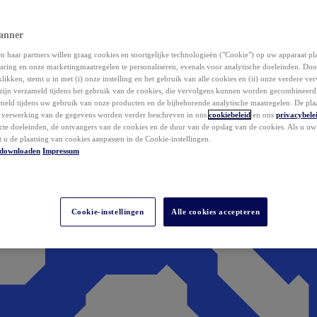
anner
 haar partners willen graag cookies en soortgelijke technologieën ("Cookie") op uw apparaat p
aring en onze marketingmaatregelen te personaliseren, evenals voor analytische doeleinden. Do
klikken, stemt u in met (i) onze instelling en het gebruik van alle cookies en (ii) onze verdere v
zijn verzameld tijdens het gebruik van de cookies, die vervolgens kunnen worden gecombineer
ameld tijdens uw gebruik van onze producten en de bijbehorende analytische maatregelen. De pla
e verwerking van de gegevens worden verder beschreven in ons
cookiebeleid
en ons
privacybele
acte doeleinden, de ontvangers van de cookies en de duur van de opslag van de cookies. Als u u
t u de plaatsing van cookies aanpassen in de Cookie-instellingen.
downloaden
Impressum
Cookie-instellingen
Alle cookies accepteren