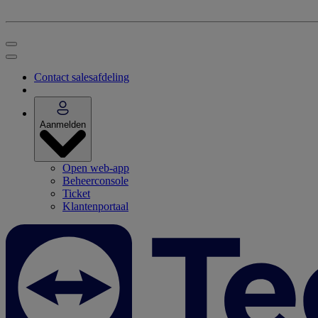
Contact salesafdeling
Aanmelden
Open web-app
Beheerconsole
Ticket
Klantenportaal