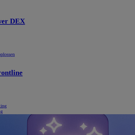
wer DEX
oplossen
ontline
king
ng