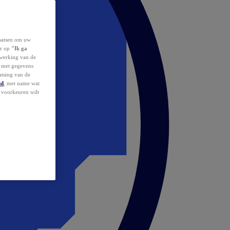
laatsen om uw
or op
"Ik ga
erwerking van de
d met gegevens
atsing van de
id
, met name wat
w voorkeuren wilt