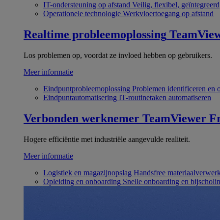
IT-ondersteuning op afstand
Veilig, flexibel, geïntegreerd
Operationele technologie
Werkvloertoegang op afstand
Realtime probleemoplossing
TeamVie
Los problemen op, voordat ze invloed hebben op gebruikers.
Meer informatie
Eindpuntprobleemoplossing
Problemen identificeren en 
Eindpuntautomatisering
IT-routinetaken automatiseren
Verbonden werknemer
TeamViewer Fr
Hogere efficiëntie met industriële aangevulde realiteit.
Meer informatie
Logistiek en magazijnopslag
Handsfree materiaalverwer
Opleiding en onboarding
Snelle onboarding en bijscholi