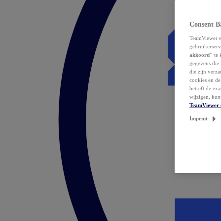
Consent B
TeamViewer en
gebruikerserv
akkoord"
te 
gegevens die 
die zijn verz
cookies en d
betreft de ex
wijzigen, kun
TeamViewer 
Imprint