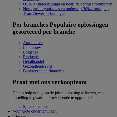
OEM's
Ondersteuning en bedrijfsvoering stroomlijnen
Non-profitorganisaties en onderwijs
30% korting op
TeamViewer-technologie
Per branches
Populaire oplossingen
gesorteerd per branche
Automotive
Landbouw
Logistiek
Productie
Detailhandel
Gezondheidszorg
Bankwezen en financiën
Praat met ons verkoopteam
Hebt u hulp nodig om de juiste oplossing te kiezen, een
bestelling te plaatsen of uw licentie te upgraden?
Spreek met ons
Voor grote ondernemingen
Bronnen