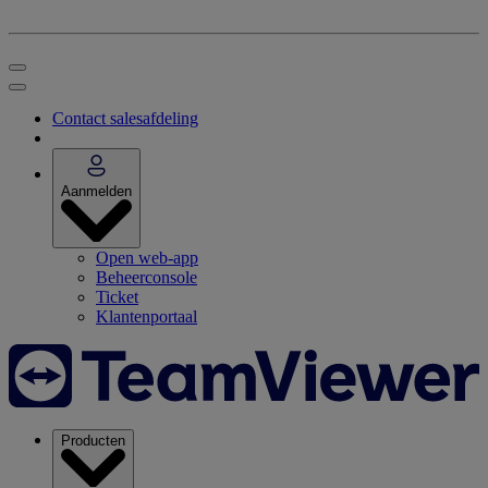
Contact salesafdeling
Aanmelden
Open web-app
Beheerconsole
Ticket
Klantenportaal
Producten