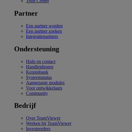
Trust Center
Partner
Een partner worden
Een partner zoeken
Integratiepartners
Ondersteuning
Hulp en contact
Handleidingen
Kennisbank
Systeemstatus
Aangepaste modules
Voor ontwikkelaars
Community
Bedrijf
Over TeamViewer
Werken bij TeamViewer
Investeerders