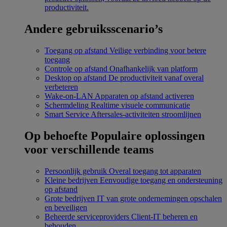
productiviteit.
Andere gebruiksscenario’s
Toegang op afstand
Veilige verbinding voor betere
toegang
Controle op afstand
Onafhankelijk van platform
Desktop op afstand
De productiviteit vanaf overal
verbeteren
Wake-on-LAN
Apparaten op afstand activeren
Schermdeling
Realtime visuele communicatie
Smart Service
Aftersales-activiteiten stroomlijnen
Op behoefte
Populaire oplossingen
voor verschillende teams
Persoonlijk gebruik
Overal toegang tot apparaten
Kleine bedrijven
Eenvoudige toegang en ondersteuning
op afstand
Grote bedrijven
IT van grote ondernemingen opschalen
en beveiligen
Beheerde serviceproviders
Client-IT beheren en
behouden