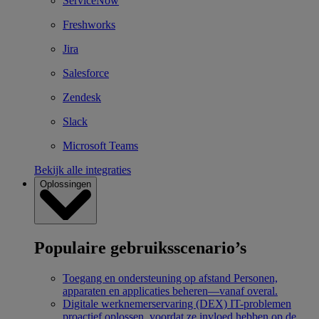
ServiceNow
Freshworks
Jira
Salesforce
Zendesk
Slack
Microsoft Teams
Bekijk alle integraties
Oplossingen
Populaire gebruiksscenario’s
Toegang en ondersteuning op afstand
Personen,
apparaten en applicaties beheren—vanaf overal.
Digitale werknemerservaring (DEX)
IT-problemen
proactief oplossen, voordat ze invloed hebben op de