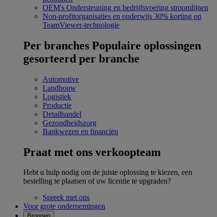
OEM's
Ondersteuning en bedrijfsvoering stroomlijnen
Non-profitorganisaties en onderwijs
30% korting op
TeamViewer-technologie
Per branches
Populaire oplossingen
gesorteerd per branche
Automotive
Landbouw
Logistiek
Productie
Detailhandel
Gezondheidszorg
Bankwezen en financiën
Praat met ons verkoopteam
Hebt u hulp nodig om de juiste oplossing te kiezen, een
bestelling te plaatsen of uw licentie te upgraden?
Spreek met ons
Voor grote ondernemingen
Bronnen