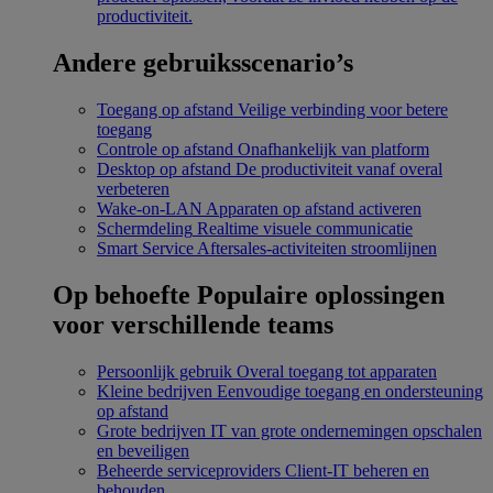
productiviteit.
Andere gebruiksscenario’s
Toegang op afstand
Veilige verbinding voor betere
toegang
Controle op afstand
Onafhankelijk van platform
Desktop op afstand
De productiviteit vanaf overal
verbeteren
Wake-on-LAN
Apparaten op afstand activeren
Schermdeling
Realtime visuele communicatie
Smart Service
Aftersales-activiteiten stroomlijnen
Op behoefte
Populaire oplossingen
voor verschillende teams
Persoonlijk gebruik
Overal toegang tot apparaten
Kleine bedrijven
Eenvoudige toegang en ondersteuning
op afstand
Grote bedrijven
IT van grote ondernemingen opschalen
en beveiligen
Beheerde serviceproviders
Client-IT beheren en
behouden