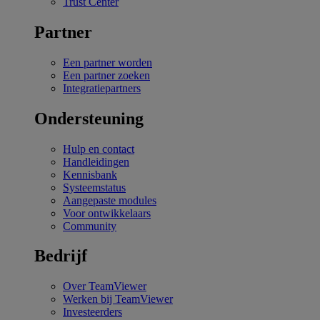
Trust Center
Partner
Een partner worden
Een partner zoeken
Integratiepartners
Ondersteuning
Hulp en contact
Handleidingen
Kennisbank
Systeemstatus
Aangepaste modules
Voor ontwikkelaars
Community
Bedrijf
Over TeamViewer
Werken bij TeamViewer
Investeerders