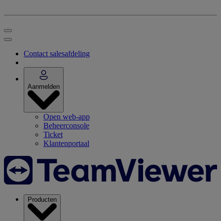
Contact salesafdeling
Aanmelden
Open web-app
Beheerconsole
Ticket
Klantenportaal
Producten