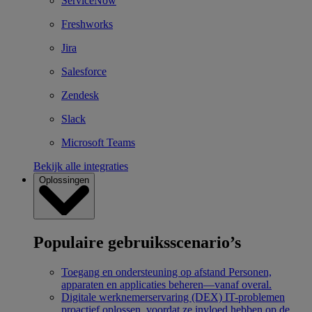
ServiceNow
Freshworks
Jira
Salesforce
Zendesk
Slack
Microsoft Teams
Bekijk alle integraties
Oplossingen
Populaire gebruiksscenario’s
Toegang en ondersteuning op afstand
Personen,
apparaten en applicaties beheren—vanaf overal.
Digitale werknemerservaring (DEX)
IT-problemen
proactief oplossen, voordat ze invloed hebben op de