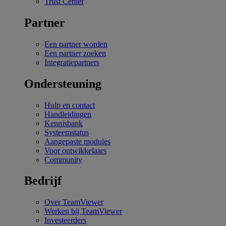
Trust Center
Partner
Een partner worden
Een partner zoeken
Integratiepartners
Ondersteuning
Hulp en contact
Handleidingen
Kennisbank
Systeemstatus
Aangepaste modules
Voor ontwikkelaars
Community
Bedrijf
Over TeamViewer
Werken bij TeamViewer
Investeerders