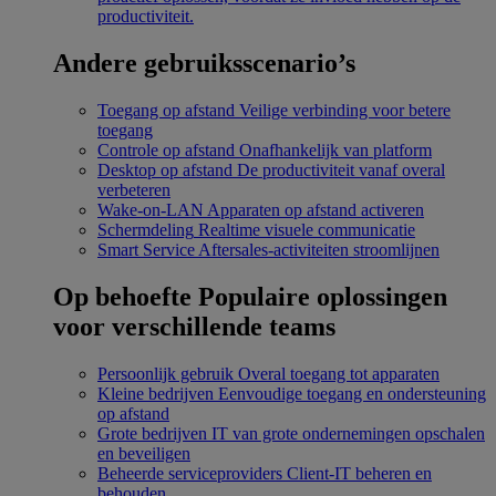
productiviteit.
Andere gebruiksscenario’s
Toegang op afstand
Veilige verbinding voor betere
toegang
Controle op afstand
Onafhankelijk van platform
Desktop op afstand
De productiviteit vanaf overal
verbeteren
Wake-on-LAN
Apparaten op afstand activeren
Schermdeling
Realtime visuele communicatie
Smart Service
Aftersales-activiteiten stroomlijnen
Op behoefte
Populaire oplossingen
voor verschillende teams
Persoonlijk gebruik
Overal toegang tot apparaten
Kleine bedrijven
Eenvoudige toegang en ondersteuning
op afstand
Grote bedrijven
IT van grote ondernemingen opschalen
en beveiligen
Beheerde serviceproviders
Client-IT beheren en
behouden