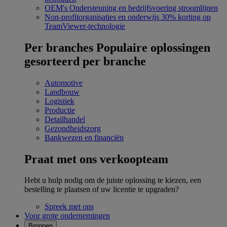
OEM's
Ondersteuning en bedrijfsvoering stroomlijnen
Non-profitorganisaties en onderwijs
30% korting op
TeamViewer-technologie
Per branches
Populaire oplossingen
gesorteerd per branche
Automotive
Landbouw
Logistiek
Productie
Detailhandel
Gezondheidszorg
Bankwezen en financiën
Praat met ons verkoopteam
Hebt u hulp nodig om de juiste oplossing te kiezen, een
bestelling te plaatsen of uw licentie te upgraden?
Spreek met ons
Voor grote ondernemingen
Bronnen