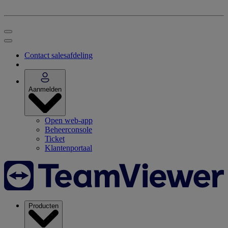
Contact salesafdeling
Aanmelden
Open web-app
Beheerconsole
Ticket
Klantenportaal
Producten